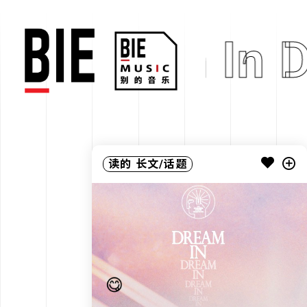
Dream In 
读的
长文/话题
😋