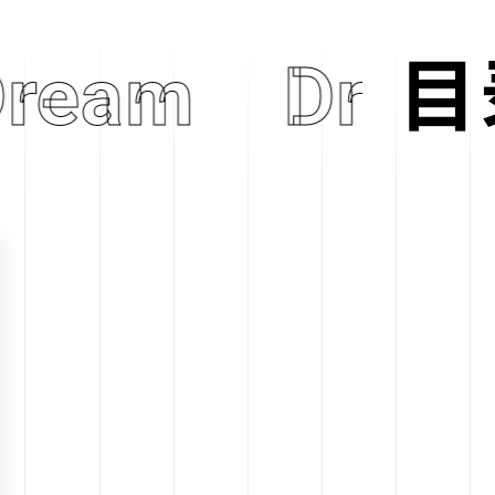
Dream
Dream
目