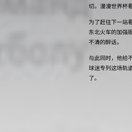
切。漫漫世界杯看
为了赶往下一站
东北火车的加强
不清的醉话。
与此同时，他给
球迷专列这场轨
了。
2018.06.24 | BY
刘阳子
|