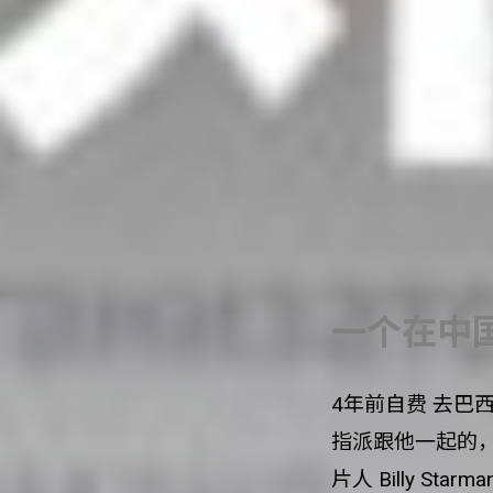
一个在中
4年前自费 去巴
指派跟他一起的
片人 Billy 