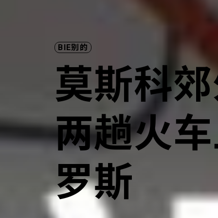
BIE别的
莫斯科郊
两趟火车
罗斯