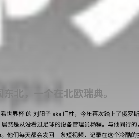
国东北，一个在北欧瑞典。
西看世界杯 的 刘阳子 aka.门柱，今年再次踏上了俄
，居然是从没看过足球的设备管理员杨程。与他同行的
Starman。他们每天都会发回一条短视频，记录在这个冷