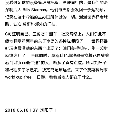
没看过足球的设备管理员杨程。与他同行的，是我们的资
深制片人 Billy Starman。他们每天都会发回一条短视频，
记录在这个冷酷的主办国所体验的一切。漫漫世界杯看球
路，认准 莫斯科郊外的门柱。
C哥证明自己、卫冕冠军翻车；社交网络上，人们乐此不
疲地翻嚼着两年前关于冰岛的各种烂梗段子 —— 世界杯最
好玩也最没劲的东西全出现了：油门轰得挺响，刚一起步
就熄火儿了。 与此同时，莫斯科也满地都是换着花样嚷嚷
着 “我们xxx最牛逼” 的人，听多了真有点腻。所以刘阳子
和杨程买了冰激凌，决定离足球远点，来了个莫斯科周末
world cup-free 一日游，看看当地人都在干什么。
2018.06.18 | BY
刘阳子
|