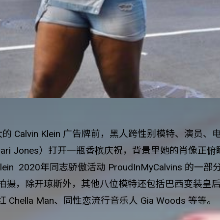
大的
Calvin Klein
广告牌前，黑人跨性别模特、演员
、电
ari Jones
）打开一瓶香槟庆祝，背景里她的肖像正俯
Klein 2020
年同志骄傲活动
ProudInMyCalvins
的一部
拍摄，除开琼斯外，其他八位模特还包括巴西变装皇
网红
Chella Man
、同性恋流行音乐
人
Gia Woods
等等。