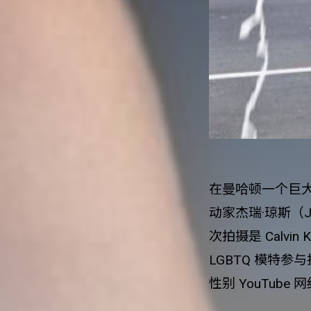
在曼哈顿一个巨
动家杰瑞
·
琼斯（
J
次拍摄是
Calvin 
LGBTQ
模特参与
性别
YouTube 