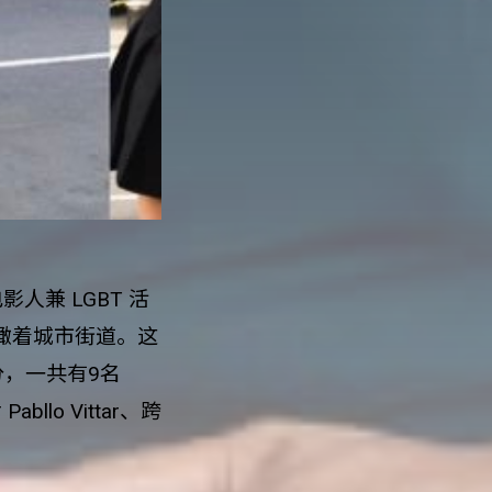
影人兼 LGBT
活
瞰着城市街道。这
分，一共有
9
名
后
Pabllo Vittar
、跨