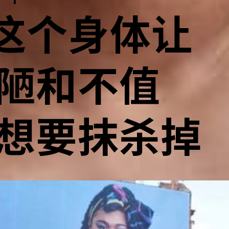
：这个身体让
陋和不值
想要抹杀掉