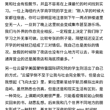
常和社会有些脱节，并且不容易在上课最忙的时间找到实
习。一位上海纽约大学商学院的学生说：“刚入学的时候大
家都住宿舍。你可以很明显地注意到下午一两点钟楼道里
空无一人，一旦到了晚上这里就会变成集市甚至游乐场。
我们与外界的作息完全相反，一定程度上决定了我们除了
学习之外无事可做。比较夸张的例子是，隔壁班还没正式
开学的时候就已经成了三对情侣。我自己也是类似的情
况，放假的时候除了夜店也没有什么地方可以去，毕竟能
通宵营业的还是属夜店和海底捞最多。”
另一位云留学美国蒙特雷国际研究院的学生则活出了自己
的方式，“云留学倒不至于让我与社会完全脱节，但是会让
我想起《飞向太空》里，索拉里斯星给宇航员模拟出来的
岛屿，虽然熟悉也仿真，但是还是和现实生活有区别，是
一种简化。上课期间失眠很严重，只能看疫情前如山倒般
买回来的书，胡思乱想。后来我和几个世界不同地方的朋
友形成了一种默契，基本到了深夜的固定 emo 时间就