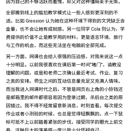
因为自己的不够活跃而羞愧，却又对这种僵局束手无策。
全部搬到线上的尴尬教学模式让一些人感到更深刻的不
适。比如 Gression 认为她在这种环境下得到的文凭缺乏含
金量，也不会让她有成就感。另一位同学 Cola 则认为，学
费提供的价值不止是教学用的材料，更是语言环境、旅行
与工作的机会，而这些无法坐在电脑前全部完成。
另一方面，网课也会给人很强的压迫感，对我来说这一点
十分明显。以前我很喜欢在课后第一时间“堵门”，请教没
理解的问题，或是和老师二次确认最近考试、作业、复习
之类的安排。师生之间的互动信息量充足又充满人情味。
而当我进入网课时代之后，不管是网页右上角的小铃铛还
是邮箱里的邮件都很容易因为登录过期，杀后台之类的原
因错过。我不得不经常留意新消息，时刻查看。每次提交
作业或者小测验的时候，也总是觉得轻飘飘的。点一下鼠
标可抵不上以前踏着紧张的步伐，接受同学的眼光上前交
卷，这种巨大的落差感一度让我十分怀疑自己。