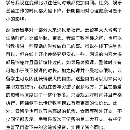
学分我现在变得比以往任何时候都更加自闭。社交、娱乐
甚至工作的时间都大幅下降。长期自闭对心理健康可是不
小的影响。
然而云留学对一部分人来说也是福音。云留学大大省略了
生活时间，比如早起、更衣、奔波于教学楼之间，也可以
当教授讲一些废话的时候做自己的事。虽说在线下课堂也
可以，但在线上开小差终究更安心一些。网课的内容大多
都是浓缩并且重新编排过的，如果是录播课，整体时长有
可能小于线下授课的时长。加之网课并不受地点限制，云
留学生可以因此获得很大的自由。这些自由可以用来实习
兼职或者旅行。我就在去年穷游了很多地方，并且在最爱
的热带地区度过了一整个寒冬。只要规划好时间并且严格
执行，网课似乎比传统教学模式有着更高的性价比。此
外，云留学也可以节省高昂的机票、食宿等额外开支。不
少同学都表示，房租是仅次于学费的第二大开支。有些学
生甚至用省下来的这笔钱投资，实现了资产翻仓。