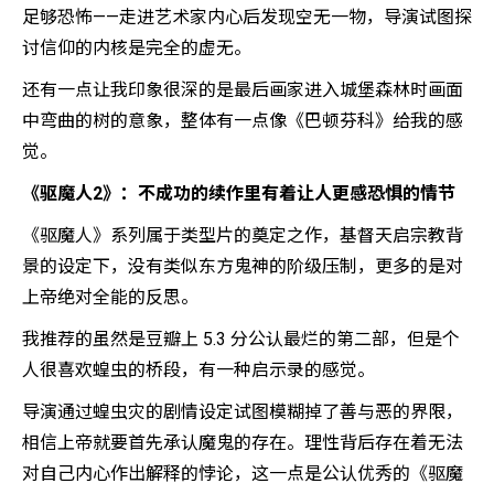
足够恐怖——走进艺术家内心后发现空无一物，导演试图探
讨信仰的内核是完全的虚无。
还有一点让我印象很深的是最后画家进入城堡森林时画面
中弯曲的树的意象，整体有一点像《巴顿芬科》给我的感
觉。
《驱魔人2》：不成功的续作里有着让人更感恐惧的情节
《驱魔人》系列属于类型片的奠定之作，基督天启宗教背
景的设定下，没有类似东方鬼神的阶级压制，更多的是对
上帝绝对全能的反思。
我推荐的虽然是豆瓣上 5.3 分公认最烂的第二部，但是个
人很喜欢蝗虫的桥段，有一种启示录的感觉。
导演通过蝗虫灾的剧情设定试图模糊掉了善与恶的界限，
相信上帝就要首先承认魔鬼的存在。理性背后存在着无法
对自己内心作出解释的悖论，这一点是公认优秀的《驱魔