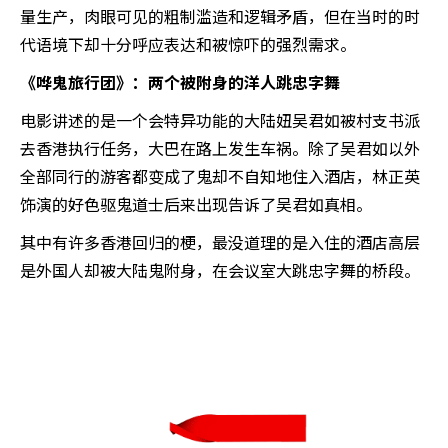
量生产，肉眼可见的粗制滥造和逻辑矛盾，但在当时的时
代语境下却十分呼应表达和被惊吓的强烈需求。
《哗鬼旅行团》：两个被附身的洋人跳忠字舞
电影讲述的是一个会特异功能的大陆妞吴君如被村支书派
去香港执行任务，大巴在路上发生车祸。除了吴君如以外
全部同行的游客都变成了鬼却不自知地住入酒店，林正英
饰演的好色驱鬼道士后来出现告诉了吴君如真相。
其中有许多香港回归的梗，最没道理的是入住的酒店高层
是外国人却被大陆鬼附身，在会议室大跳忠字舞的桥段。