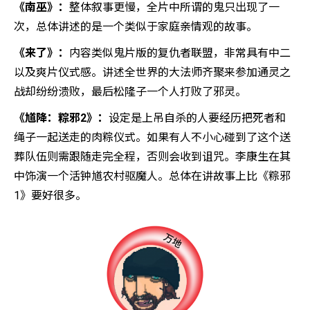
《南巫》：
整体叙事更慢，全片中所谓的鬼只出现了一
次，总体讲述的是一个类似于家庭亲情观的故事。
《来了》：
内容类似鬼片版的复仇者联盟，非常具有中二
以及爽片仪式感。讲述全世界的大法师齐聚来参加通灵之
战却纷纷溃败，最后松隆子一个人打败了邪灵。
《馗降：粽邪2》：
设定是上吊自杀的人要经历把死者和
绳子一起送走的肉粽仪式。如果有人不小心碰到了这个送
葬队伍则需跟随走完全程，否则会收到诅咒。李康生在其
中饰演一个活钟馗农村驱魔人。总体在讲故事上比《粽邪
1》要好很多。