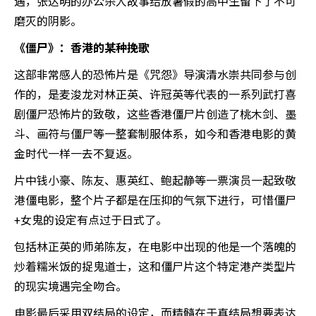
遇，张达明的办公杀人故事给放暑假的高中生留下了不可
磨灭的阴影。
《僵尸》：香港的某种挽歌
这部非常感人的恐怖片是《咒怨》导演清水崇共同参与创
作的，是麦浚龙对林正英、许冠英等代表的一系列武打喜
剧僵尸恐怖片的致敬，这些香港僵尸片创造了桃木剑、墨
斗、画符与僵尸等一整套制服体系，如今和香港电影的黄
金时代一样一去不复返。
片中钱小豪、陈友、惠英红、鲍起静等一票演员一起致敬
港僵电影，整个片子都是在压抑的气氛下进行，可惜僵尸
+女鬼的设定有点过于日式了。
包括林正英的师弟陈友，在电影中出现的他是一个落魄的
炒着糯米饭的捉鬼道士，这和僵尸片这个特定港产类型片
的现实境遇完全吻合。
电影最后采用双结局的设定，而精髓在于真结局想要表达