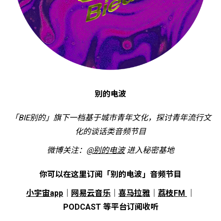
别的电波
「BIE别的」旗下一档基于城市青年文化，探讨青年流行文
化的谈话类音频节目
微博关注：
@别的电波
进入
秘密基地
你可以在这里订阅「别的电波」音频节目
小宇宙app
｜
网易云音乐
｜
喜马拉雅
｜
荔枝FM
｜
PODCAST 等平台订阅收听