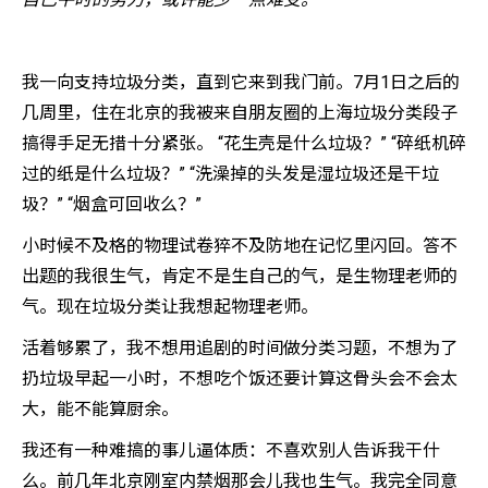
我一向支持垃圾分类，直到它来到我门前。7月1日之后的
几周里，住在北京的我被来自朋友圈的上海垃圾分类段子
搞得手足无措十分紧张。 “花生壳是什么垃圾？” “碎纸机碎
过的纸是什么垃圾？” “洗澡掉的头发是湿垃圾还是干垃
圾？” “烟盒可回收么？”
小时候不及格的物理试卷猝不及防地在记忆里闪回。答不
出题的我很生气，肯定不是生自己的气，是生物理老师的
气。现在垃圾分类让我想起物理老师。
活着够累了，我不想用追剧的时间做分类习题，不想为了
扔垃圾早起一小时，不想吃个饭还要计算这骨头会不会太
大，能不能算厨余。
我还有一种难搞的事儿逼体质：不喜欢别人告诉我干什
么。前几年北京刚室内禁烟那会儿我也生气。我完全同意