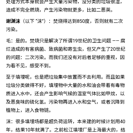
处理方式本身就会产生大量污染物，没分类的垃圾很湿，
造成不完全燃烧，产生污染物就更多，比如二恶英。
谢渊沫
（以下 “沫”）：焚烧得达到850度，否则就有二次
污染。
毛：是的。焚烧只是解决了所谓19世纪的卫生问题 —— 腐
烂造成的有害病菌、致病菌和寄生虫，但又产生了20世纪
的问题：二次污染。而我们还没有对后者足够的重视，因
为看不见，感受不到。
至于填埋呢，也是把垃圾集中放置而不去利用。而且如果
垃圾分类做得不好，填埋物中大量的水和油会带着有毒物
质进入水中，还会产生影响气候的温室气体比如甲烷，以
及恶臭味的硫化氢。污染物再进入水和空气，或者沉降到
植物上，进入食物链。
沫：很多填埋场都是超负荷运转，本来建的时候计划用40
年，结果10年就满了。之前松江填埋厂是上海最大的，结