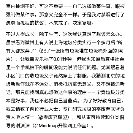
室内抽烟不好，可这不重要 —— 自己选择做某件事，跟被
强制做某件事，那意义完全不一样。于是我对禁烟进行了
愚蠢而孤独的抗议：本来戒了，决定复吸。
不过人得成长。除了生气，这次我认真想了想该怎么办。
虽然看到微博上有人说上海垃圾分类实行一个多月后 “所
有人都放弃了”（配了一张所有垃圾堆在垃圾桶外面的 照
片），让我幸灾乐祸了0.01秒钟，但我也知道后真相社会
里一个手机拍下的瞬间没能力说明任何问题。尤其眼看着
小区门口的收垃圾父子竟然穿上了制服，我猜测北京的垃
圾新动作就在不远处。消极抵抗毫无意义，又不想被迫听
话，那只能找到真心想做这件事的理由 —— 毕竟垃圾分类
本是好事，我也不必把自己当韭菜。 为了好好教育自己，
我去请教了两位行业人士：专门研究垃圾的零废弃联盟负
责人毛达博士（@零废弃联盟），和从事可持续和分类倡
导的谢渊沫（@Mindmap开脑洞工作室）。