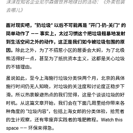
沫沫在知名企业尼尔森做世界地球日的活动：《外卖包装
去哪儿》
面对现实吧，“扔垃圾” 以后不可能再是 “开门-扔-关门” 的
简单动作了 —— 事实上，太过习惯这个把垃圾粗暴地发射
到生活空间之外的动作，这正是我们如今被垃圾包围的原
因。
除此之外，为了不招惹小区的居委会大妈，为了北极
熊活得好一点，甚至为了抵抗资本主义，这都是关心垃圾
的不错理由。
虽说如此，至今上海施行垃圾分类快两个月，北京的具体
施行时间仍无人知晓，对垃圾的关注度和讨论度正稳步下
滑。所以热衷躲避热点的我们觉得，这是个谈谈垃圾的好
时机。从这篇文章开始，我们会在下面几周里给你带来各
种角度的 “垃圾内容”，包括上海女郎的分类体验，拾荒者
的生计观察，还有零废弃实践者的堆肥教程。Watch this
space —— 环保来得急。