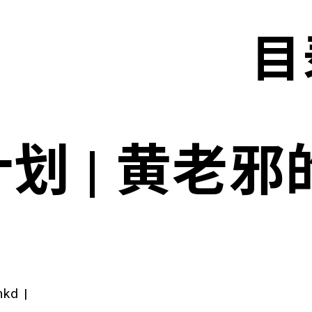
目
划 | 黄老
hkd
|