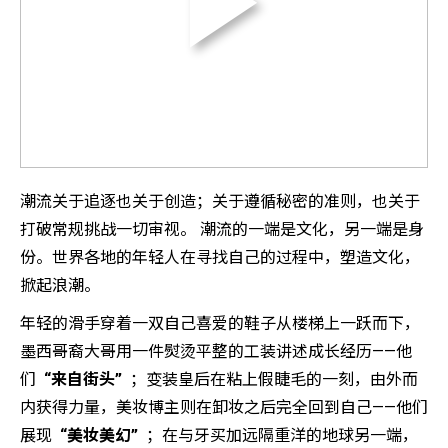
潮流关于追逐也关于创造；关于遵循秘密的准则，也关于
打破常规挑战一切审视。 潮流的一端是文化，另一端是身
份。世界各地的年轻人在寻找自己的过程中，塑造文化，
掀起浪潮。
年轻的滑手穿着一双自己喜爱的鞋子从楼梯上一跃而下，
墨西哥裔大哥用一件熨烫平整的工装讲述成长经历——他
们
“来自街头”
；变装皇后在粘上假睫毛的一刻，由外而
内获得力量，美妆博主则在卸妆之后完全回到自己——他们
展现
“美妆美幻”
；在与牙买加远隔重洋的地球另一端，