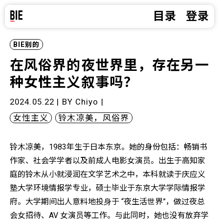
目录
登录
BIE别的
在风俗界的夜世界里，存在另一
种女性主义叙事吗？
2024.05.22 | BY
Chiyo
|
女性主义
铃⽊凉美，风俗界
铃⽊凉美，1983年生于日本东京。她的身份包括：畅销书
作家、社会学学者以及前成⼈电影女演员。出生于高知家
庭的铃木从小就浸润在文学艺术之中，本科就读于庆应义
塾大学环境情报学专业，硕⼠毕业于东京大学学际情报学
府。大学期间出⼈意料地投⾝于 “夜生活世界”，做过夜总
会女招待、AV 女演员等工作。与此同时，她也没有放弃学