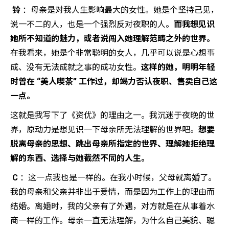
铃
：母亲是对我人生影响最大的女性。她是个坚持己见，
说一不二的人，也是一个强烈反对夜职的人。
而我想见识
她所不知道的魅力，或者说闯入她理解范畴之外的世界。
在我看来，她是个非常聪明的女人，几乎可以说是心想事
成、没有无法成就之事的成功女性。
这样的她，明明年轻
时曾在 “美人喫茶” 工作过，却竭力否认夜职、售卖自己这
一点。
这就是我写下了《资优》的理由之一。我沉迷于夜晚的世
界，原动力是想见识一下母亲所无法理解的世界吧。
想要
脱离母亲的思想、跳出母亲所指定的世界、理解她拒绝理
解的东西、选择与她截然不同的人生。
C
：这一点我也是一样的。在我小时候，父母就离婚了。
我的母亲和父亲并非出于爱情，而是因为工作上的理由而
结婚。离婚时，我的父亲有了外遇，对方就是在从事着水
商一样的工作。母亲一直无法理解，为什么自己美貌、聪