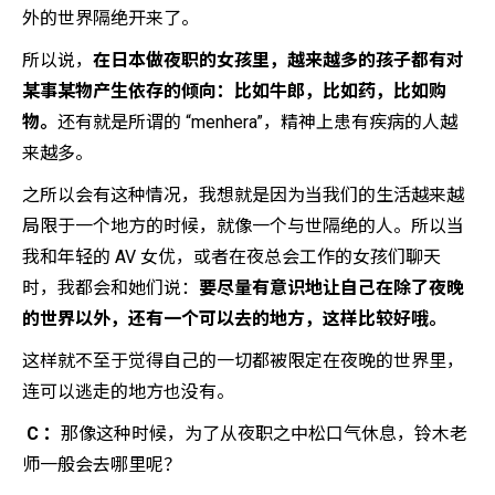
外的世界隔绝开来了。
所以说，
在日本做夜职的女孩里，越来越多的孩子都有对
某事某物产生依存的倾向：比如牛郎，比如药，比如购
物。
还有就是所谓的 “menhera”，精神上患有疾病的人越
来越多。
之所以会有这种情况，我想就是因为当我们的生活越来越
局限于一个地方的时候，就像一个与世隔绝的人。所以当
我和年轻的 AV 女优，或者在夜总会工作的女孩们聊天
时，我都会和她们说：
要尽量有意识地让自己在除了夜晚
的世界以外，还有一个可以去的地方，这样比较好哦。
这样就不至于觉得自己的一切都被限定在夜晚的世界里，
连可以逃走的地方也没有。
C ：
那像这种时候，为了从夜职之中松口气休息，铃木老
师一般会去哪里呢？