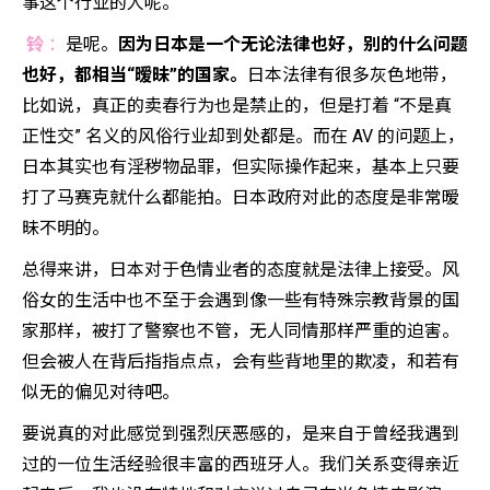
事这个行业的人呢。
铃
：
是呢。
因为日本是一个无论法律也好，别的什么问题
也好，都相当“暧昧”的国家。
日本法律有很多灰色地带，
比如说，真正的卖春行为也是禁止的，但是打着 “不是真
正性交” 名义的风俗行业却到处都是。而在 AV 的问题上，
日本其实也有淫秽物品罪，但实际操作起来，基本上只要
打了马赛克就什么都能拍。日本政府对此的态度是非常暧
昧不明的。
总得来讲，日本对于色情业者的态度就是法律上接受。风
俗女的生活中也不至于会遇到像一些有特殊宗教背景的国
家那样，被打了警察也不管，无人同情那样严重的迫害。
但会被人在背后指指点点，会有些背地里的欺凌，和若有
似无的偏见对待吧。
要说真的对此感觉到强烈厌恶感的，是来自于曾经我遇到
过的一位生活经验很丰富的西班牙人。我们关系变得亲近