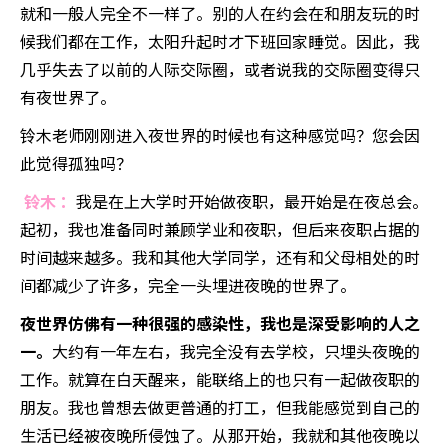
就和一般人完全不一样了。别的人在约会在和朋友玩的时
候我们都在工作，太阳升起时才下班回家睡觉。因此，我
几乎失去了以前的人际交际圈，或者说我的交际圈变得只
有夜世界了。
铃木老师刚刚进入夜世界的时候也有这种感觉吗？您会因
此觉得孤独吗？
铃木
：
我是在上大学时开始做夜职，最开始是在夜总会。
起初，我也准备同时兼顾学业和夜职，但后来夜职占据的
时间越来越多。我和其他大学同学，还有和父母相处的时
间都减少了许多，完全一头埋进夜晚的世界了。
夜世界仿佛有⼀种很强的感染性，我也是深受影响的⼈之
⼀。
大约有一年左右，我完全没有去学校，只埋头夜晚的
工作。就算在白天醒来，能联络上的也只有一起做夜职的
朋友。我也曾想去做更普通的打⼯，但我能感觉到⾃⼰的
⽣活已经被夜晚所侵蚀了。从那开始，我就和其他夜晚以