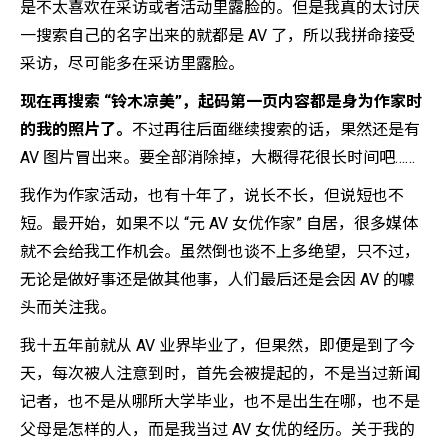
是不太喜欢在采访或者活动里露脸的。但是我真的太讨厌
一搜索自己的名字出来的就都是 AV 了，所以我拼命接受
采访，尽可能多在采访里露脸。
现在再搜索 “铃木凉美”，起码第一页内容都是身为作家时
的我的照片了。
不过再往后面继续搜索的话，果然还是有
AV 图片冒出来。要全部消除掉，大概得花很长时间吧……
我作为作家活动，也有十年了，说长不长，但说短也不
短。最开始，如果不以 “元 AV 女优作家” 自居，很多媒体
就不会给我工作机会。虽然倒也谈不上多绝望，只不过，
无论是做好事还是做其他事，人们最后还是会因 AV 的噱
头而关注我。
我十五年前就从 AV 业界毕业了，但果然，即便是到了今
天，每次被人注意到时，首先会被提起的，不是当过新闻
记者，也不是从哪所大学毕业，也不是出生在哪，也不是
父母是怎样的人，而是我当过 AV 女优的经历。关于我的