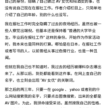
自己的身份，隐瞒了自己做过 AV 女优和陪酒女的事，也
没有说自己现在在报社工作。作者介绍栏目上，只简单地
介绍了自己的年龄，别的什么也没写。
我在报社工作时完全隐瞒了过去的夜场经历。虽然也被一
些人察觉出端倪，但基本还是保持着 “普通的大学毕业
生，毕业后在报社工作” 这样的身份。开始作为作家活动
时，我本来也是同样的打算。哪怕是在日本，在报社工作
或者写书的人，以前曾经从事过色情行业，也是一种丑
闻。
但就在我自己也不知道时，我过去的经历被爆料杂志爆出
来了。从那以后，到处都能看到这件事。在网上查自己的
名字，也立刻会出现 “AV 女优” 的关联词。
那之后的两三年，只要一在 google 、 yahoo 或者别的什
么网站搜索我的名字，只要点击图像搜索，出来的全都是
AV 图片。为此，我拼命接受采访。虽然按我自己的性格，