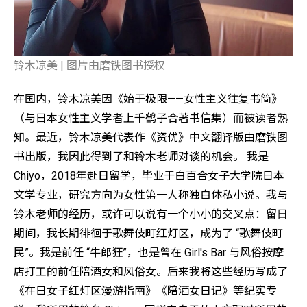
铃木凉美 | 图片由磨铁图书授权
在国内，铃木凉美因《始于极限——女性主义往复书简》
（与日本女性主义学者上千鹤子合著书信集）而被读者熟
知。最近，铃木凉美代表作《资优》中文翻译版由磨铁图
书出版，我因此得到了和铃木老师对谈的机会。 我是
Chiyo，2018年赴日留学，毕业于白百合女子大学院日本
文学专业，研究方向为女性第一人称独白体私小说。我与
铃木老师的经历，或许可以说有⼀个小小的交叉点：留⽇
期间，我长期徘徊于歌舞伎町红灯区，成为了 “歌舞伎町
民”。我是前任 “牛郎狂”，也是曾在 Girl's Bar 与风俗按摩
店打⼯的前任陪酒女和风俗女。后来我将这些经历写成了
《在日女子红灯区漫游指南》《陪酒女日记》等纪实专