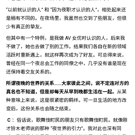
“以前就认识的人” 和 “因为夜职才认识的人”，相处起来还
是稍有不同的。在夜场里，我虽然也交到了些朋友，但很
少有真正的挚友。
但其中有一个特例，是我做 AV 女优时认识的人，后来我
不做了，她也去做了别的工作。结果我们各自在新的领域
活跃时重新遇上，就这样再次成为了好友。可总得来说，
曾经在同一个夜总会工作的同僚之中，几乎没有谁是现在
还保持着交友关系的。
所谓夜晚的世界的关系……大家彼此之间，说不定连对方的
真名也不知道，但是却每天从早到晚都生活在一起。
从某
种意味上来说，这是很紧密的羁绊。可一旦生活的地方改
变后，这份关系也会随之结束。
C
：俗话说，歌舞伎町民的朋友只有歌舞伎町民。就像刚
才铃木老师说的那种 “夜世界的引力”。我对此也深有同