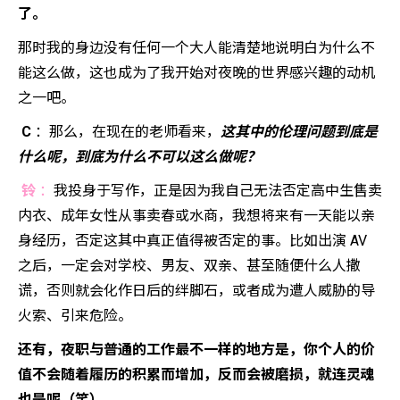
了。
那时我的身边没有任何一个大人能清楚地说明白为什么不
能这么做，这也成为了我开始对夜晚的世界感兴趣的动机
之一吧。
C
：那么，在现在的老师看来，
这其中的伦理问题到底是
什么呢，到底为什么不可以这么做呢？
铃
：
我投身于写作，正是因为我自己无法否定高中生售卖
内衣、成年女性从事卖春或水商，我想将来有一天能以亲
身经历，否定这其中真正值得被否定的事。比如出演 AV
之后，一定会对学校、男友、双亲、甚至随便什么人撒
谎，否则就会化作日后的绊脚石，或者成为遭人威胁的导
火索、引来危险。
还有，夜职与普通的工作最不一样的地方是，你个人的价
值不会随着履历的积累而增加，反而会被磨损，就连灵魂
也是呢
（笑）
。