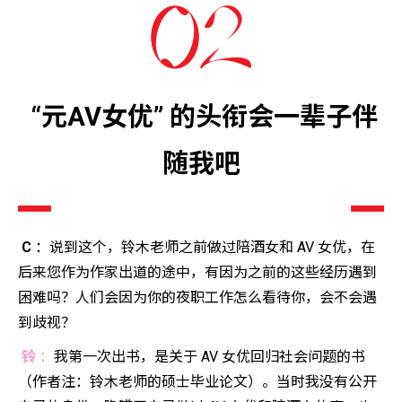
“元AV女优” 的头衔会一辈子伴
随我吧‍‍
C
：说到这个，铃木老师之前做过陪酒女和 AV 女优，在
后来您作为作家出道的途中，有因为之前的这些经历遇到
困难吗？人们会因为你的夜职工作怎么看待你，会不会遇
到歧视？
铃
：
我第一次出书，是关于 AV 女优回归社会问题的书
（作者注：铃木老师的硕士毕业论文）。当时我没有公开