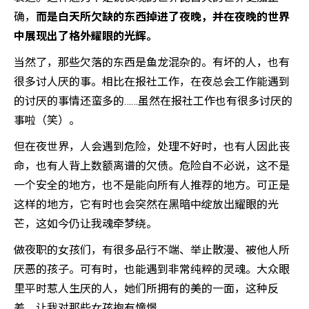
确，
而是白天所欠缺的东西掉进了夜晚，并在夜晚的世界
中展现出了格外耀眼的光辉。
当然了，那些欠落的东西是鱼龙混杂的。有坏的人，也有
很多讨人厌的事。相比在报社工作，在夜总会工作能遇到
的讨厌的事情还蛮多的……虽然在报社工作也有很多讨厌的
事啦（笑）。
但在夜世界，人会遇到危险，处理不好时，也有人因此丧
命，也有人背上数额离谱的欠债。危险自不必说，这不是
一个安全的地方，也不是能向所有人推荐的地方。可正是
这样的地方，它有时也会突然在黑暗中绽放出耀眼的光
芒，这如今仍让我魂牵梦绕。
做夜职的女孩们，有很多品行不端、举止散漫、被他人所
厌恶的孩子。可有时，也能遇到非常纯粹的灵魂。大众眼
里平时惹人生厌的人，她们所拥有的美的一面，这种反
差，让我对那些女孩抱有憧憬。