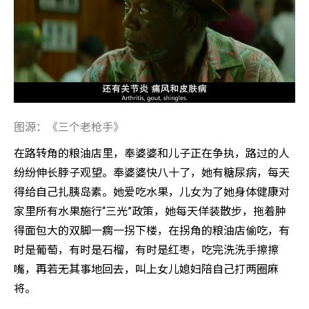
图源：《三个老枪手》
在路转角的粮油店里，奉婆婆和儿子正在争执，路过的人
纷纷伸长脖子观望。奉婆婆快八十了，她有糖尿病，每天
得给自己扎胰岛素。她爱吃水果，儿女为了她身体健康对
家里所有水果施行“三光”政策，她每天佯装散步，拖着肿
得面包大的双脚一瘸一拐下楼，在拐角的粮油店偷吃，有
时是葡萄，有时是石榴，有时是红枣，吃完洗洗手擦擦
嘴，再若无其事地回去，叫上女儿媳妇陪自己打两圈麻
将。