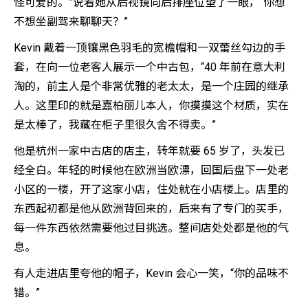
怪可爱的。”说着她从后视镜向后排座位望了一眼，“你想
不想坐副驾来聊聊天？”
Kevin 戴着一顶镶黑色羽毛的宽檐帽和一双蕾丝勾边的手
套，在向一位老客人展示一个中古包，“40 年前在意大利
淘的，前主人是个非常优雅的老太太，是一个庄园的继承
人。这里印的就是嘉柏丽儿本人，你摸摸这个材质，实在
是太棒了，我藏在柜子里很久舍不得卖。”
他是杭州一家中古店的店主，转年就要 65 岁了，头发已
经全白。年轻的时候他在欧洲当欧漂，回国后盘下一处老
小区的一楼，开了这家小店，住处就在小店楼上。店里的
东西起初都是他从欧洲背回来的，后来有了专门的买手，
每一件东西依然需要他过目挑选。整间店处处都是他的气
息。
有人走进店里夸他的帽子，Kevin 会心一笑，“你的品味不
错。”