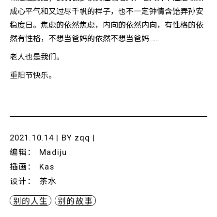
成心平气和又过尽千帆的样子，也不一定钟情含饴弄孙安
稳度日。焦虑的依然焦虑，内向的依然内向，有性格的依
然有性格，不想当爸妈的依然不想当爸妈……
老人也是我们。
重阳节快乐。
2021.10.14 | BY
zqq
|
编辑
：
Madiju
插画
：
Kas
设计
：
茶水
别的人生
别的故事