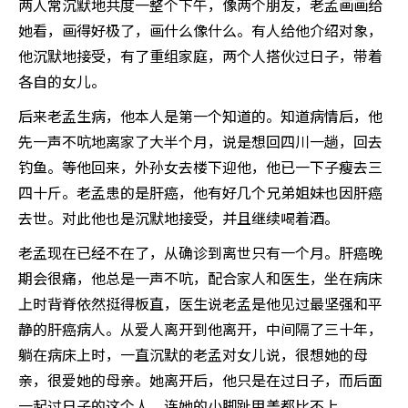
两人常沉默地共度一整个下午，像两个朋友，老孟画画给
她看，画得好极了，画什么像什么。有人给他介绍对象，
他沉默地接受，有了重组家庭，两个人搭伙过日子，带着
各自的女儿。
后来老孟生病，他本人是第一个知道的。知道病情后，他
先一声不吭地离家了大半个月，说是想回四川一趟，回去
钓鱼。等他回来，外孙女去楼下迎他，他已一下子瘦去三
四十斤。老孟患的是肝癌，他有好几个兄弟姐妹也因肝癌
去世。对此他也是沉默地接受，并且继续喝着酒。
老孟现在已经不在了，从确诊到离世只有一个月。肝癌晚
期会很痛，他总是一声不吭，配合家人和医生，坐在病床
上时背脊依然挺得板直，医生说老孟是他见过最坚强和平
静的肝癌病人。从爱人离开到他离开，中间隔了三十年，
躺在病床上时，一直沉默的老孟对女儿说，很想她的母
亲，很爱她的母亲。她离开后，他只是在过日子，而后面
一起过日子的这个人，连她的小脚趾甲盖都比不上。