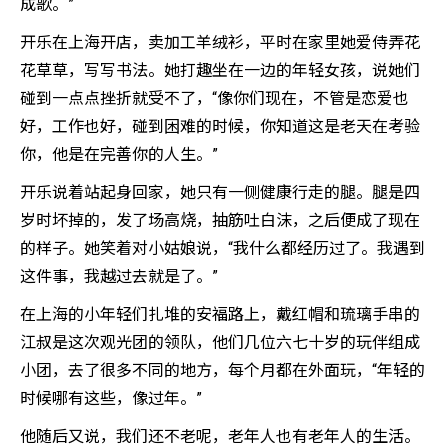
成歌。”
开乐在上海开店，卖加工羊绒衫，平时在家里她爱侍弄花
花草草，写写书法。她打趣坐在一边的年轻女孩，说她们
碰到一点点挫折就受不了，“像你们现在，不管是恋爱也
好，工作也好，碰到困难的时候，你知道这是老天在考验
你，他是在完善你的人生。”
开乐说着站起身回家，她只有一侧健康行走的腿。腿是四
岁时坏掉的，发了场高烧，抽筋吐白沫，之后便成了现在
的样子。她笑着对小姑娘说，“我什么都经历过了。我遇到
这件事，我越过去就是了。”
在上海的小年轻们扎堆的安福路上，戴红帽和琉璃手串的
江叔是这次观光团的领队，他们几位六七十岁的玩伴组成
小团，去了很多不同的地方，每个月都在外面玩，“年轻的
时候哪有这些，像过年。”
他随后又说，我们还不老呢，老年人也有老年人的生活。