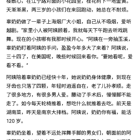
楼散心，在江宁路对面的小花园里，桂花树下一地金黄。
天渐渐黑，两三岁的小孩们在来回跑动，她总在不耐烦。
辜奶奶做了一辈子上海烟厂大小姐，自己从不吸烟，爱听
越剧。“家里小人被阿姨顾着，我就每天下午跑去听戏跳
舞。现在的小孩哪有我那时候开心。”阿姨在一旁抽玉溪，
辜奶奶盯着阿姨的手问，盈盈今年多大了来着？阿姨说，
三十四了，在美国呢，晚些时候回来看你。“要她看呢，爱
看不看。”
阿姨陪着辜奶奶已经快十年，她说奶奶身体健康，到现在
牙齿也只落了四颗，年轻时逍遥自在，老了儿孙孝顺。走
了很多地方，有很多男人爱。腰动了手术后，慢慢脚不能
走了。如今每天轮椅推着，想吃什么就推着去吃。前天是
湖南菜，昨天是南京大排档。阿姨说，奶奶你有福，能活
120 岁。
辜奶奶坐着，望着不远处挥舞手脚的男女们，朝面前的阿