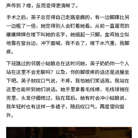
声传到 7 楼，反而变得更清晰了。
手术之后，英子总觉得自己走路是瘸的，有一边脚踝比另
一边粗了一倍，她觉得别人会盯着她看。从前一直遛弯的
嬢嬢婶婶在楼下叫她的名字，她缩起一只脚，金鸡独立似
地靠在窗台边，冲下面喊，我不去了，楼下水汽重，我脚
疼。
下班路过的邻居小姑娘总在这时问她，英子奶奶你一个人
站在这里不会无聊吗？以及，你的脚很疼的话还是进屋坐
下吧。英子就叹口气说，不疼，我怕她们笑话我。我站在
这里也能听到她们说话。她手里拿着毛线棒，毛线球揣在
兜里，头发仔细梳过，贴在耳后。她有时会冲小姑娘说，
我年轻时也有这样一条裙子，随后叹口气，再度望向窗
外。