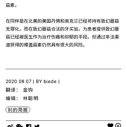
菇素。
在同样是在北美的美国丹佛和奥克兰已经将持有致幻蘑菇
无罪化。而在致幻蘑菇合法的牙买加，为患者提供致幻蘑
菇已经被医生作为治疗伤痛和抑郁的手段。但通过非法渠
道获得的裸盖菇素仍然具有很大的风险。
2020.08.07 | BY
biede
|
翻译
：
金钩
编辑
：
林聪明
别的简报