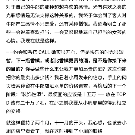
对于自己的牛郎的那种超越喜欢的感情。光有喜欢之类的
光彩感情是无法支撑这种关系的，我终于体会到了客人对
牛郎产生感情不只是爱，还有某种憎恨。我逐渐明白了那
些一会说着喜欢担当，一会又恨恨地骂自己担当的女孩的
心情。我现在就是这样。
——约会和香槟 CALL 确实很开心，但是快乐的时光很短
暂，
下一瓶香槟，或者比香槟更贵的酒，是不是你接下来
的目的？
你要做些什么来让我开更加昂贵的酒？这次你能
把你的爱卖出多少钱？我看着小周发来的信息，手上的网
页检索停留在牛郎店酒水单的价格调查，香槟后的下一个
阶段：“装饰性酒”，最便宜的应该是十五万 —— 放在 TOP
D 该有二十万了吧，在那之前我要从小周那里的得到相应
的交换。
就这样僵持了两个月，十一月的开头，我心想，也该去小
周的店里看看了，就在这时接到了小周的联络。