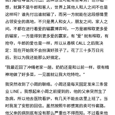
我们都在等谁先付出。这种想法可能有些卑劣，但仔细一
想，就算不是牛郎和客人，世界上其他人和人之间不也是
这样吗？谁先付出谁就输了，而另一方就能在这段感情里
占领安全的高地，不只是男人和女人，朋友之间，家人之
间，不都在进行着爱的输赢博弈吗，一方是被榨取更多爱
的输家，一方是得到更多爱的赢家。有 “爱” 就有榨取，有
抢夺，牛郎的爱也是一样，所以从香槟 CALL 之后我决
定：现在开始我不会扮演好孩子了。花了三十多万日元
后，别以为我还能那么好搞定。
“我最近回了冲绳老家一趟，奶奶还是和以前一样，很有精
神地做了好多菜，一见面就让我大吃特吃。”
我突然收到了小周的联络。小周还是每天固定发来三条营
业 LINE 。我想起来小周之前提到的，他的父亲突然生了
急病，所以他去医院看护，有几天不能去店里上班了。当
时我发了安慰的回信。虽然按照牛郎惯常的卖可怜套路，
他父亲的病到底有没有那么严重也不得而知。不过看来他