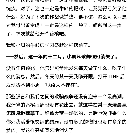
不对，这也是狡猾吧？一定是在煽动我，让我积累好感和
愧疚，对了，这也一定是牛郎的把戏，让我觉得亏欠了他
什么，好为了下次的作战做铺垫。他不该，怎么可以只是
对我付出善意呢？一定是这样的。算了，都做到这一步
了，
下次就给他开个香槟吧
。
我和小周的牛郎店学园祭就这样落幕了。
——然后，这一年的十二月，小周从歌舞伎町消失了。
没有任何预兆，他只是照常地发来每天做了什么、吃了什
么的消息，然后，冬天的某一天我睁开眼，打开 LINE 后
发现找不到小周，“联络人不存在”。
那些谎言和我们之间的欺骗战争还没有迎来一个最高潮，
我计算的香槟报酬也没有花出去，
就这样在某一天清晨毫
无声息地落幕了
。好像大梦一场似的，最后也没迎来什么
你死我活爱恨交织的结局，没有多余的憎恨也没有多余的
爱的，就这样突如其来地消失了。