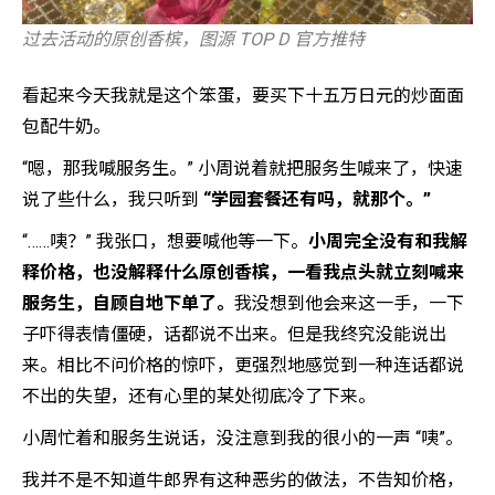
过去活动的原创香槟，图源 TOP D 官方推特
看起来今天我就是这个笨蛋，要买下十五万日元的炒面面
包配牛奶。
“嗯，那我喊服务生。” 小周说着就把服务生喊来了，快速
说了些什么，我只听到
“学园套餐还有吗，就那个。”
“……咦？” 我张口，想要喊他等一下。
小周完全没有和我解
释价格，也没解释什么原创香槟，一看我点头就立刻喊来
服务生，自顾自地下单了。
我没想到他会来这一手，一下
子吓得表情僵硬，话都说不出来。但是我终究没能说出
来。相比不问价格的惊吓，更强烈地感觉到一种连话都说
不出的失望，还有心里的某处彻底冷了下来。
小周忙着和服务生说话，没注意到我的很小的一声 “咦”。
我并不是不知道牛郎界有这种恶劣的做法，不告知价格，