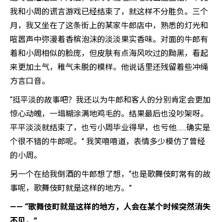
我和小周的谎言游戏已经结束了，就这样不分胜负。三个
月，我又坐在了这条街上的某家牛郎店中，熟悉的灯光和
喧嚣声中弥漫着香槟泡沫的淡淡果实香味。对面的牛郎有
着和小周相似的脸庞，但皮肤有点海风吹过的黝黑，看起
来更加土气，稚气未脱的模样。他说话里还残留着些冲绳
方言口音。
“挺平淡的故事吧？我还以为牛郎和客人的分别肯定会更加
惊心动魄，一塌糊涂满地鸡毛的。结果最后也没吵架呀。
平平淡淡就结束了，也亏小周毕业得早，也亏他……确实是
个很不错的牛郎呢。” 我笑嘻嘻道，表情多少模仿了曾经
的小周。
另一个在给我倒酒的牛郎想了想，“也是歌舞伎町常有的故
事呢，歌舞伎町就是这样的地方。”
—— “歌舞伎町就是这样的地方，人会在某个时候突然消失
不见。”