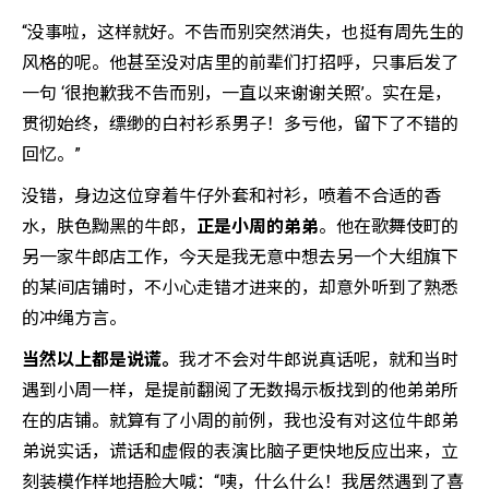
“没事啦，这样就好。不告而别突然消失，也挺有周先生的
风格的呢。他甚至没对店里的前辈们打招呼，只事后发了
一句 ‘很抱歉我不告而别，一直以来谢谢关照’。实在是，
贯彻始终，缥缈的白衬衫系男子！多亏他，留下了不错的
回忆。”
没错，身边这位穿着牛仔外套和衬衫，喷着不合适的香
水，肤色黝黑的牛郎，
正是小周的弟弟
。他在歌舞伎町的
另一家牛郎店工作，今天是我无意中想去另一个大组旗下
的某间店铺时，不小心走错才进来的，却意外听到了熟悉
的冲绳方言。
当然以上都是说谎。
我才不会对牛郎说真话呢，就和当时
遇到小周一样，是提前翻阅了无数揭示板找到的他弟弟所
在的店铺。就算有了小周的前例，我也没有对这位牛郎弟
弟说实话，谎话和虚假的表演比脑子更快地反应出来，立
刻装模作样地捂脸大喊：“咦，什么什么！我居然遇到了喜