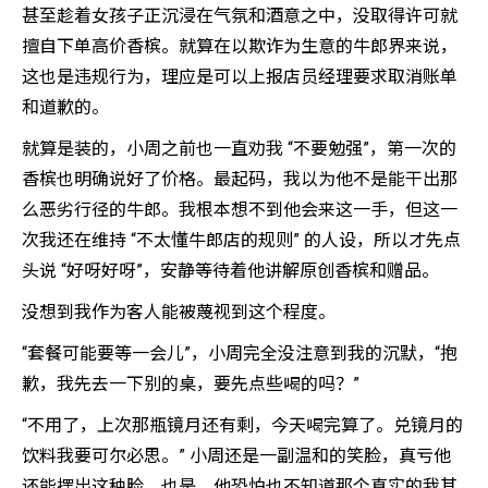
甚至趁着女孩子正沉浸在气氛和酒意之中，没取得许可就
擅自下单高价香槟。就算在以欺诈为生意的牛郎界来说，
这也是违规行为，理应是可以上报店员经理要求取消账单
和道歉的。
就算是装的，小周之前也一直劝我 “不要勉强”，第一次的
香槟也明确说好了价格。最起码，我以为他不是能干出那
么恶劣行径的牛郎。我根本想不到他会来这一手，但这一
次我还在维持 “不太懂牛郎店的规则” 的人设，所以才先点
头说 “好呀好呀”，安静等待着他讲解原创香槟和赠品。
没想到我作为客人能被蔑视到这个程度。
“套餐可能要等一会儿”，小周完全没注意到我的沉默，“抱
歉，我先去一下别的桌，要先点些喝的吗？”
“不用了，上次那瓶镜月还有剩，今天喝完算了。兑镜月的
饮料我要可尔必思。” 小周还是一副温和的笑脸，真亏他
还能摆出这种脸。也是，他恐怕也不知道那个真实的我其