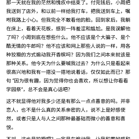
那一天就在我的茫然和愧疚中结束了。付完钱后，小周把
我送到了店外，和以前一样给我打车，把我送到车上，嘱
咐我路上小心。但我完全不敢看他的脸。回到家后，我躺
在床上，看着天花板，感到一阵羞涩和尴尬。是我误解他
了吗？小周到底在想些什么。他不应该是个大骗子、是个
酷无情的牛郎吗？他不应该和网上那些人说的一样，用各
种狡猾的方式煽动我开香槟吗？因为我们之间本来就该是
那种关系。他今天为什么要喊我过去？为什么只是看起来
很高兴地和我有一搭没一搭地说着话，仅仅如此而已？那
句 “因为很有趣，因为觉得你也会喜欢，所以想让你看看
学园祭”，总不会是真心话吧？
这不就显得他对我多少还是有那么一点点善意的吗。并非
恋人，也不是什么真的关系亲密的人，说不上是好感使
然，或者只是人与人之间那种最基础而微小的善意和喜
悦。