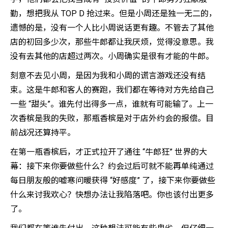
勤，想把我从 TOP D 抢过来。但是小周还是独一无二的，
遗憾的是，没有一个人比小周说话更有趣。不管去了其他
店的初回多少次，那些牛郎都让我厌烦，觉得没意思。我
没有去其他的店超过两次。小周确实是很有才能的牛郎。
刻意不去见小周，是因为我和小周的谎言游戏还没有结
束。这是牛郎和客人的赛跑，我们都在等待对方先给自己
一些 “甜头”。谁先付出得多一点，谁就有可能输了。上一
次香槟是我的失败，那瓶香槟是对于店外约会的报偿。目
前战况还算持平。
在第一瓶香槟后，才正式拉开了通往 “牛郎狂” 世界的大
幕：接下来你要做些什么？约会过后可就不能再单纯通过
每日朋友般的嘘寒问暖获得 “好感度” 了，接下来你要做些
什么来讨我欢心？快想办法让我陷落吧。你也该付出更多
了。