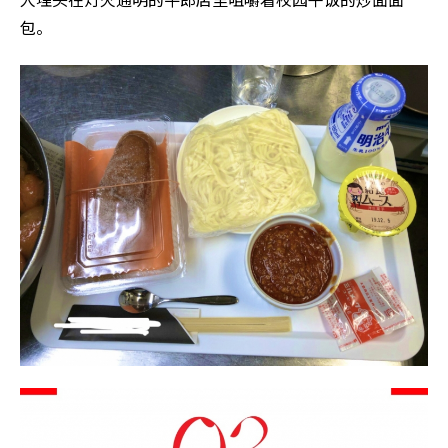
人埋头在灯火通明的牛郎店里咀嚼着校园午饭的炒面面
包。