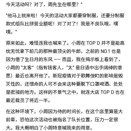
今天活动吗？对了，周先生在哪里？”
“他马上就来啦！今天的活动大家都要穿制服，还要分制服
款式组队比拼营业额呢！对了对了！我是不良队哦，嘿
嘿。”
原来如此，难怪连我也喊来了。小周在 TOP D 并不是能高
枕无忧拿下前几的那种最顶尖的牛郎，之前的 NO.1 也是
因为借了生日月的东风 —— 而且，我在揭示板上看到了，
小周的 “太客”（指有钱客人，“太” 是日语中出手阔绰的意
思）最近也离开他了。新冠疫情对于歌舞伎町的影响是毁
灭性的，还惜命的人可不会来这种要脱下口罩喝酒，处处
是密接的地方。这样的不景气之中，就连大店 TOP D 也在
最近裁员了将近一半。
在这种环境下，小周因为待的时间长，在这个店里算是大
前辈，恐怕这次活动也被指名了队长位置，压力一定很
大。我大概明白了小周特意喊我来的用意。