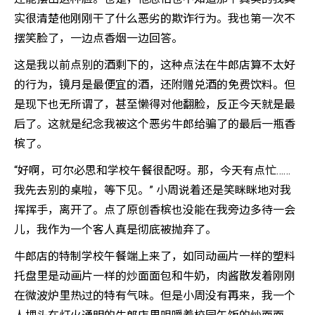
实很清楚他刚刚干了什么恶劣的欺诈行为。我也第一次不
摆笑脸了，一边点香烟一边回答。
这是我以前点别的酒剩下的，这种点法在牛郎店算不太好
的行为，镜月是最便宜的酒，还附赠兑酒的免费饮料。但
是现下也无所谓了，甚至懒得对他翻脸，反正今天就是最
后了。这就是纪念我被这个恶劣牛郎给骗了的最后一瓶香
槟了。
“好啊，可尔必思和学校午餐很配呀。那，今天有点忙……
我先去别的桌啦，等下见。” 小周说着还是笑眯眯地对我
挥挥手，离开了。点了原创香槟也没能在我旁边多待一会
儿，我作为一个客人真是彻底被抛弃了。
牛郎店的特制学校午餐端上来了，如同动画片一样的塑料
托盘里是动画片一样的炒面面包和牛奶，肉酱散发着刚刚
在微波炉里热过的特有气味。但是小周没有再来，我一个