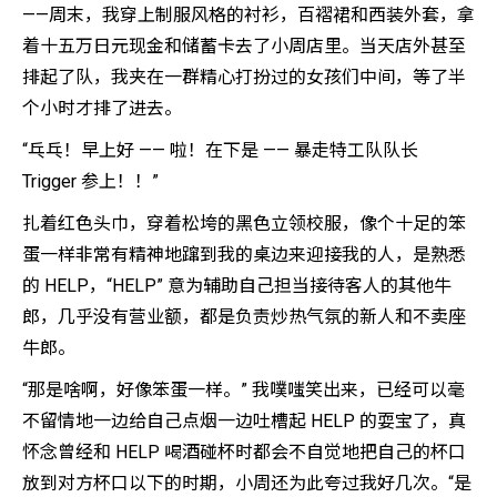
——周末，我穿上制服风格的衬衫，百褶裙和西装外套，拿
着十五万日元现金和储蓄卡去了小周店里。当天店外甚至
排起了队，我夹在一群精心打扮过的女孩们中间，等了半
个小时才排了进去。
“乓乓！早上好 —— 啦！在下是 —— 暴走特工队队长
Trigger 参上！！”
扎着红色头巾，穿着松垮的黑色立领校服，像个十足的笨
蛋一样非常有精神地蹿到我的桌边来迎接我的人，是熟悉
的 HELP，“HELP” 意为辅助自己担当接待客人的其他牛
郎，几乎没有营业额，都是负责炒热气氛的新人和不卖座
牛郎。
“那是啥啊，好像笨蛋一样。” 我噗嗤笑出来，已经可以毫
不留情地一边给自己点烟一边吐槽起 HELP 的耍宝了，真
怀念曾经和 HELP 喝酒碰杯时都会不自觉地把自己的杯口
放到对方杯口以下的时期，小周还为此夸过我好几次。“是