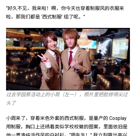
“好久不见，我来啦！啊，你今天也穿着制服风的衣服来
啦，那我们都是 ‘西式制服’ 组了呢。”
过去学园祭活动上的小周（左一），照片里把脸修得尖过
头了
小周来了，穿着米色外套的西式制服，是量产的 Cosplay
用制服，胸口上还绣着类似学校校徽的图案，里面依旧是
他一贯清纯派作风的白衬衫。“周先生！” 我立刻露出高兴