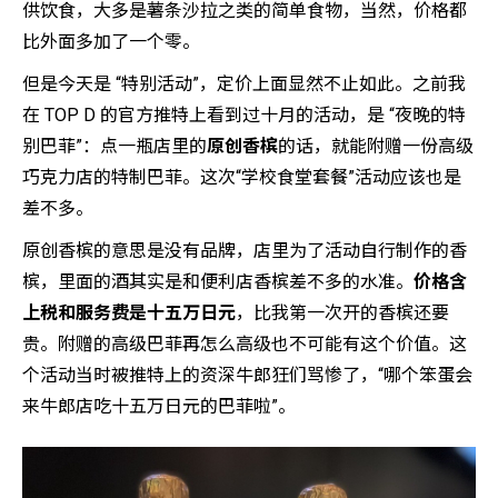
供饮食，大多是薯条沙拉之类的简单食物，当然，价格都
比外面多加了一个零。
但是今天是 “特别活动”，定价上面显然不止如此。之前我
在 TOP D 的官方推特上看到过十月的活动，是 “夜晚的特
别巴菲”：点一瓶店里的
原创香槟
的话，就能附赠一份高级
巧克力店的特制巴菲。这次“学校食堂套餐”活动应该也是
差不多。
原创香槟的意思是没有品牌，店里为了活动自行制作的香
槟，里面的酒其实是和便利店香槟差不多的水准。
价格含
上税和服务费是十五万日元
，比我第一次开的香槟还要
贵。附赠的高级巴菲再怎么高级也不可能有这个价值。这
个活动当时被推特上的资深牛郎狂们骂惨了，“哪个笨蛋会
来牛郎店吃十五万日元的巴菲啦”。