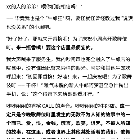
欢的人的弟弟！喂你们能相信吗！”
—— 毕竟我也是个 “牛郎狂” 嘛，要怪就怪曾经教过我 “说谎
也没关系” 的小周吧。
“好了好了，那就来开香槟吧！为了庆祝小周离开歌舞伎
町。
来一瓶香槟！要这个店里最便宜的。
我大声喊来了服务生，我的吵闹声也完全融入了牛郎店的
喧嚣中，没有谁因此瞥来异样的眼光。阿梦和其他牛郎欢
呼起来：“初回即香槟！好哇！来，一起庆祝吧！为了歌舞
伎町 —— 干杯！” 稚气未脱的新人牛郎阿梦甚至急忙掏出
手机，说：“这个得录下来给哥哥看才行。”
吵吵闹闹的香槟 CALL 的声音。吵吵闹闹的牛郎店。
这一
定只是今晚歌舞伎町里发生的无数不为人知的故事中的一
个而已。爱，恨，金钱，谎言，欢笑，诅咒，不被人所知
的故事，在这里，或者世界上其他某处活着的我们。歌舞