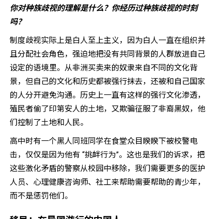
你对种族歧视的理解是什么？你经历过种族歧视的时刻
吗？
制度歧视实际上是白人至上主义，因为白人一直在组织并
且分配社会角色，强迫地把没有共同背景的人群放进自己
设定的语境里。从非洲买卖来的奴隶来自不同的文化背
景，但自己的文化和历史都被强行抹去，还被和自己国家
的人分开避免沟通。历史上一直有这样的强行文化渗透，
殖民者偷了印第安人的土地，又欺骗征服了非裔黑奴，他
们控制了土地和人民。
高中时有一个黑人同班同学在食堂众目睽睽下被校警电
击，仅仅是因为他有 “挑衅行为”。这也是我们的诉求，把
这些激化矛盾的警察从校园中移除，我们需要更多的医护
人员、心理健康咨询师、社工来帮助需要帮助的青少年，
而不是惩罚他们。