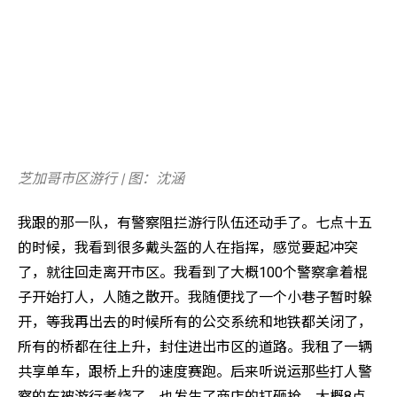
芝加哥市区游行 | 图：沈涵
我跟的那一队，有警察阻拦游行队伍还动手了。七点十五
的时候，我看到很多戴头盔的人在指挥，感觉要起冲突
了，就往回走离开市区。我看到了大概100个警察拿着棍
子开始打人，人随之散开。我随便找了一个小巷子暂时躲
开，等我再出去的时候所有的公交系统和地铁都关闭了，
所有的桥都在往上升，封住进出市区的道路。我租了一辆
共享单车，跟桥上升的速度赛跑。后来听说运那些打人警
察的车被游行者烧了，也发生了商店的打砸抢，大概8点