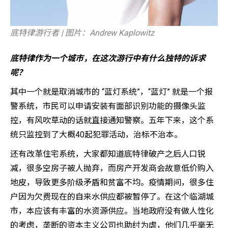
底特律游行者 | 图片：Andrew Kaplowitz
底特律作为一个城市，在这次游行中有什么独特的诉求
呢？
其中一个就是取消城市的 “蓝灯系统”，“蓝灯” 就是一个报
警系统，市民可以申请安装有面部识别功能的摄像头监
控，有风吹草动的话就直接通知警察。五年下来，这个系
统只监控到了大概40起犯罪活动，治标不治本。
还有改革住宅系统，大家都知道底特律破产之后人口锐
减，很多空房子被人抛弃，而房产开发商会故意低价购入
地皮，导致更多阶级矛盾和贫富不均。疫情期间，很多住
户因为欠费现在的自来水供应都被暂停了。在这个临湖城
市，本应该有丰富的水资源供应。当地政府没有做人性化
的考虑，垄断的资本主义公司也助纣为虐，他们几乎毫无