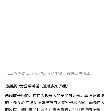
活动组织者 Jocelyn Prince | 图源：官方脸书页面
你组织 “为公平鸣笛” 活动多久了呢？
两周前开始的，在白人聚居区的芝加哥北部。真正激怒我
的不是乔治·弗洛伊德怎样被白人警察残忍杀害，而是白人
的反应。他们做了什么呢？隔天醒来，他们关注的还是