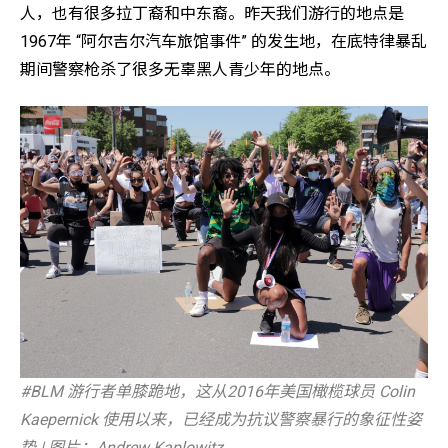
人，也有很多拉丁裔和中东裔。昨天我们游行的地点是
1967年 “阿尔吉尔汽车旅馆事件” 的发生地，在底特律暴乱
期间警察枪杀了很多无辜黑人青少年的地点。
#BLM 游行者单膝跪地，这从2016年美国橄榄球员 Colin
Kaepernick 使用以来，已经成为抗议警察暴行的象征性姿
势 | 图片：Andrew Kaplowitz