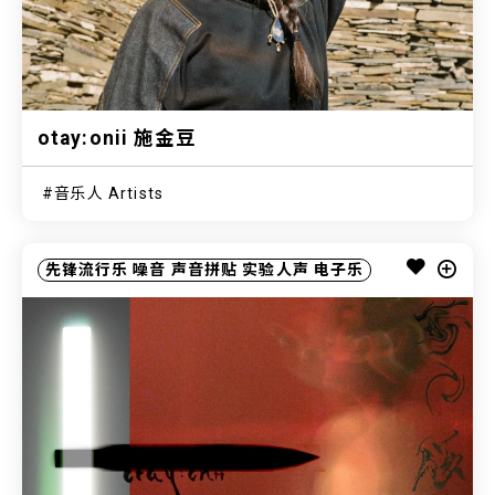
otay:onii 施金豆
音乐人 Artists
先锋流行乐
噪音
声音拼贴
实验人声
电子乐