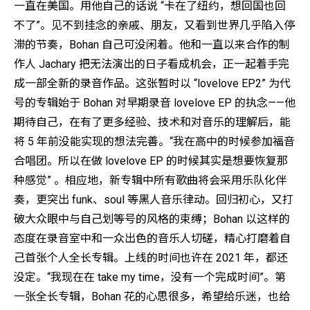
一直在美国。用他自己的话说 “卡在了纽约，想回国也回
不了”。见不到挂念的亲戚、朋友，又看到世界几乎陷入停
滞的节奏，Bohan 自己可没闲着。他和一直以来合作的制
作人 Jachary 把无法演出的日子看成机会，正一起着手完
成一部全新的录音作品。这张暂时以 “lovelove EP2” 为代
号的专辑始于 Bohan 对早期录音 lovelove EP 的执念——他
期待自己，在有了更多经验、技术和对音乐的理解后，能
将 5 年前没能实现的想法完善。“我在高中的时候参加福音
合唱团。所以在做 lovelove EP 的时候其实是想要恢复那
种感觉” 。相应地，新专辑中所有歌曲将会采用乐队化伴
奏，更突出 funk、soul 等黑人音乐律动。回归初心，又打
破大众眼中与自己划等号的风格的束缚；Bohan 以这样的
态度在录音室中和一众出色的音乐人切磋，精心打磨着自
己首张个人全长专辑。上线的时间也许在 2021 年，都还
没定。“我现在在 take my time，没有一个完成时间”。第
一张全长专辑，Bohan 花的心思很多，希望给乐迷，也给