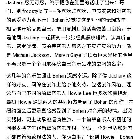
Jachary 忍无可忍，终于把憋在肚里的话吐了出来：哥
们，别 freestyle 了——你喜欢归喜欢，但节奏感和对音乐
的感受能力真不行！Bohan 没觉得这是对他的无端攻击，
相反他开始反思自己，把朋友刺耳的话当做苦口良药。于
是他同 Jachary 一起研究一张张经典黑胶唱片，认真听音
乐，感受旋律、节拍等音乐人盛名之下实打实的功力。像
是 Michael Jackson、Marvin Gaye 等顶着巨大光环的明星
不再只是一个个用来标榜自己音乐品味的空洞的名字。
这几年的音乐生涯让 Bohan 深感幸运。除了像 Jachary 这
样的好友、同僚在创作上给予他支持，包括创作风格、理
念与自己不同的前辈音乐人 Howie Lee 也多次倾囊相助。
最初 Howie 通过两人的共同好友听到了 Bohan 的创作，在
纽约面会后更是直接感受到了 Bohan 对音乐的热情。出资
买器材，更主动承担巡演差旅，一个前辈音乐人不图任何
回报支持了年轻后辈的音乐理想。“他是一个对世界和对音
乐都有着极致想法的人，你明白吧？” 说到 Howie，Bohan