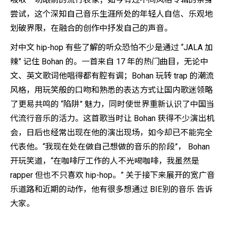
尝试，这个深知自己音乐生涯所处的年轻人自信、乐观地
划破界限，在融合的创作中抒发自己的声音。
对中文 hip-hop 有些了解的听众恐怕不少是通过 “JALA 加
辣” 记住 Bohan 的。一首来自 17 年的热门曲目，无论中
文、英文歌词他唱得都有腔有调；Bohan 玩转 trap 的潮流
风格，用玩笑般的口吻和熟悉的表达方式让国内歌迷领略
了更易共鸣的 “陷阱” 魅力，同时使世界重新认识了中国当
代流行音乐的活力。这首歌当时让 Bohan 获得不少演出机
会，日后也经常出现在他的演出现场，如今却已不能完全
代表他。“我现在处在做自己想做的音乐的阶段”， Bohan
开玩笑道，“在咖啡厅工作的人不光喝咖啡，我虽然是
rapper 但也不只喜欢 hip-hop。” 关于接下来展开的宽广音
乐道路和近期的动作，他有很多想通过 BIE别的音乐 告诉
大家。