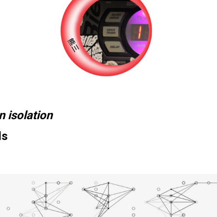
 isolation
ls