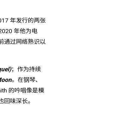
 2017 年发行的两张
2020 年他为电
年前通过网络熟识以
uel)
；作为持续
Moon
。在钢琴、
th 的吟唱像是模
也回味深长。