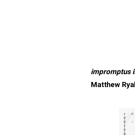
impromptus in
Matthew Rya