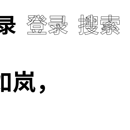
录
登录
搜索
风如岚，