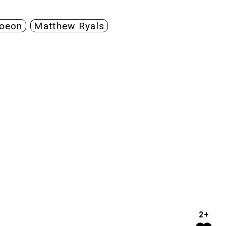
oeon
Matthew Ryals
2+