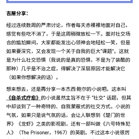
吉屋分享：
经过连续数周的严肃讨论，作者每天赤裸裸地面对自己，
感觉有些吃不消了，于是这周稍微放松一下。面对社交场
合的尴尬瞬间，大家都能发出心领神会地轻松一笑，但是
如果要深究，又会发现一个关于自我的巨大“课题”。这就
是为什么社交恐惧（我说的是真的恐惧，不是为了装酷的
那种）几乎是不治之症，得解决了深层原因才能解决它
（如果你想解决的话）。
想来想去，还是再分享一本杰西·鲍尔的小说吧。这本叫
《自杀式疗愈》
的小说虽然主旨不在于 “社交” 话题，但其
中却谈到了一种奇特的、自我蒙蔽式的社交方式。小说的
气氛，如果只是说气氛的话，会让人联想到《楚门的世
界》《龙虾》之类的影视剧，还有一部叫做《六号特殊犯
人》（The Prisoner，1967）的英剧。不过这本小说很厉