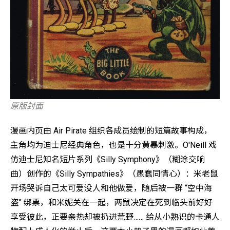
原版封面
漫画内页由 Air Pirate 组织各成员绘制的短篇故事构成，
主角均为迪士尼经典角色，也是十分黄暴刺激。O'Neill 戏
仿迪士尼知名短片系列《Silly Symphony》（糊涂交响
曲）创作的《Silly Sympathies》（愚蠢同情心）：米老鼠
开场哭诉自己太可爱没人和他做爱，随后被一群 “空中海
盗” 绑票，和米妮关在一起，两鼠决定在死到临头前好好
享受彼此，正要亲热却被扔进荒野…… 给从小熟识的卡通人