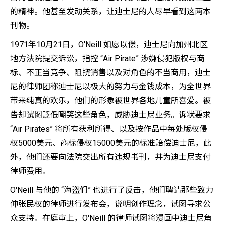
的精神。他甚至发动关系，让迪士尼的人尽早看到这两本
刊物。
1971年10月21日，O'Neill 如愿以偿，迪士尼向加州北区
地方法院提交诉讼，指控 “Air Pirate” 涉嫌侵犯版权与商
标、不正当竞争、阻挠销售以及对角色的不当商用，迪士
尼的律师团称迪士尼以极大的努力与金钱成本，为全世界
带来纯真的欢乐，他们的形象被世界各地儿童所喜爱。被
告却试图贬低嘲笑这些角色，威胁迪士尼业务。诉状要求
“Air Pirates” 将所有获利所得、以及按作品中每处版权侵
权5000美元、商标侵权15000美元的标准赔偿迪士尼，此
外，他们还要向法院交出所有违规书刊，并为迪士尼支付
律师费用。
O'Neill 与他的 “海盗们” 也进行了反击，他们聘请那些致力
伸张民权的律师进行发布会，说明创作理念，试图寻求公
众支持。在庭审上，O'Neill 的律师试图将漫画中迪士尼角