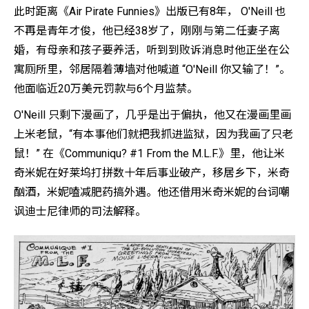
此时距离《Air Pirate Funnies》出版已有8年， O'Neill 也
不再是青年才俊，他已经38岁了，刚刚与第二任妻子离
婚，有母亲和孩子要养活，听到到败诉消息时他正坐在公
寓厕所里，邻居隔着薄墙对他喊道 “O'Neill 你又输了！”。
他面临近20万美元罚款与6个月监禁。
O'Neill 只剩下漫画了，几乎是出于偏执，他又在漫画里画
上米老鼠，“有本事他们就把我抓进监狱，因为我画了只老
鼠！” 在《Communiqu? #1 From the M.L.F.》里，他让米
奇米妮在好莱坞打拼数十年后事业破产，移居乡下，米奇
酗酒，米妮嗑减肥药搞外遇。他还借用米奇米妮的台词嘲
讽迪士尼律师的司法解释。