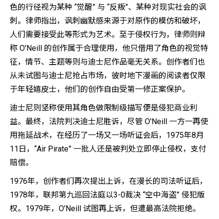
色的行径视为某种 “觉醒” 与 “反叛”、某种对现实社会的讽
刺。律师指出，讽刺幽默感来源于对原作的模仿和破坏，
人们需要接受此等形式为艺术。至于侵权行为，律师则辩
称 O'Neill 的创作属于合理使用，他只借用了角色的视觉特
征，情节、主题等则与迪士尼作品毫无关系。创作者们也
从未试图与迪士尼抢占市场，彼时地下漫画的阅读者仅限
于年轻嬉皮士，他们的创作自由受第一修正案保护。
迪士尼则坚称使用其角色做限制级描写便是侵犯商业利
益。最终，法院判决迪士尼胜诉，尽管 O'Neill 一方一再使
用拖延战术，在经历了一场又一场听证会后，1975年8月
11日，“Air Pirate” 一批人还是被判处立即停止侵权，支付
赔偿。
1976年，创作者们再次提出上诉，在漫长的司法听证后，
1978年，联邦第九巡回法庭以3-0裁决 “空中海盗” 侵犯版
权。1979年，O'Neill 试图再上诉，但遭最高法院拒绝。