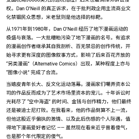
权。Dan O'Neill 的真正诉求，在于批判政企用主流商业文
化禁锢民众思想，米老鼠则是他选择的标靶。
从1971年到1980年，Dan O'Neill 经历了地下漫画运动的
极盛与衰落。一大批糟粕污染了地下漫画的名号。有追求
的漫画创作者继承其自我剖析、百无禁忌的创作传统，开
始寻求更有深度的图像叙事方式，影响了后来百花齐放的
“另类漫画”（Alternative Comics）出现，某种程度上亦与
“图像小说” 完成了合流。
当嬉皮青年长大、反文化运动落幕。漫画家们嘲弄资本公
司的作品反而成为了艺术市场里资本的宠儿。十年诉讼时
光耗尽了 “空中海盗” 的时间、金钱与创作精力，他们最终
还是被迪士尼打败。在我看来，他的作品倒算不上一流，
但他这股近乎偏执的激情、以及此后伤感的个人际遇，值
得地下漫画爱好者记忆 —— 虽然现在看来近乎冒着傻气，
也是那个年代限定的傻气。