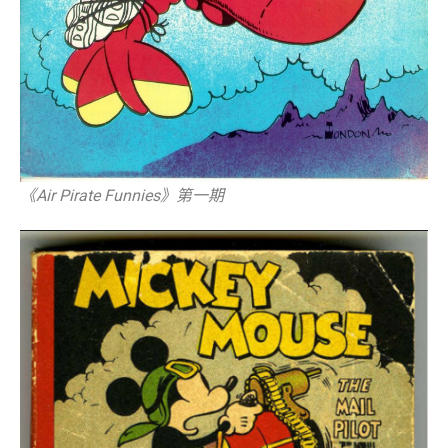
《Air Pirate Funnies》第一期