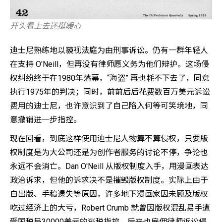
开头看上去还挺暖心
迪士尼熟练地以藐视法庭为由刑事诉讼。仍有一群年轻人
在支持 O'Neill，但再没有律师愿义务为他们辩护。这场侵
权纠纷终于在1980年落幕，“海盗” 再也耗不下去了，同意
执行1975年的判决；同时，前前后后花费数百万美元诉讼
费用的迪士尼，也许意识到了自己陷入何等可笑境地，同
意撤销进一步指控。
现在回看，到底这样使用迪士尼人物算不算侵权，只要版
权制度是为大公司还是为创作者服务的讨论不停，争论也
永远不会消亡。Dan O'Neill 从版权制度入手，用漫画表达
政治诉求，但他的诉求决不是摧毁版权制度。实际上由于
自出版、手稿遗失等原因，许多地下漫画家因未顾及版权
吃过经济上的大亏，Robert Crumb 就曾因版权混乱易手遭
受国税局30000美元的逃税指控，后来也雇佣律师诉讼侵