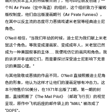
画对抗资本主义的热情被点燃了，他与四位朋友创建了一
个叫 Air Pirate（空中海盗）的组织，这个组织致力于摧毁
版权制度，他们自出版漫画期刊《Air Pirate Funnies》，
在其中以反主流的态度尽力恶搞戏谑米老鼠等经典迪士尼
角色。
O'Neill 相信，"当我们年幼的时候，迪士尼为我们献上米老
鼠这个角色。等我变成漫画家、变成成年人，米老鼠已然
成为一种美国叙事的主体…… 我便戏仿它的画风和角色。我
的诉求并非诋毁它们，而是要探讨深受迪士尼影响下无意
识的美国心理。"
与其他致敬或恶搞的作品不同，O'Neill 直接照搬迪士尼角
色的形象，他认为这样才让他们的漫画足够有冲击力。这
本刊物售价50美分，在1971年出版了2期，第一期的封
面，直接照搬了《The Mail Pilot》（邮政飞行员）的视觉
呈现，原作中飞机后座的邮件袋上的 “MAIL” 被改成了
“DOPE”。