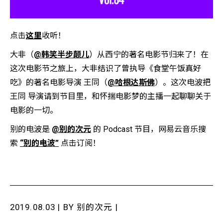
点击
这里
收听！
大非（
@韩笑半步颠儿
）从西宁的著名电影节归来了！在
这次电影节之旅上，大非结识了曾执导《食堂午饭真好
吃》的著名电影导演 王同（
@哈根达斯佛
）。这次电波把
王同 导演请到节目里，和怀揣电影梦的主播一起聊聊关于
电影的一切。
别的电波是
@别的次元
的 Podcast 节目，网易云音乐搜
索
“别的电波”
点击订阅！
2019.08.03 | BY
别的次元
|