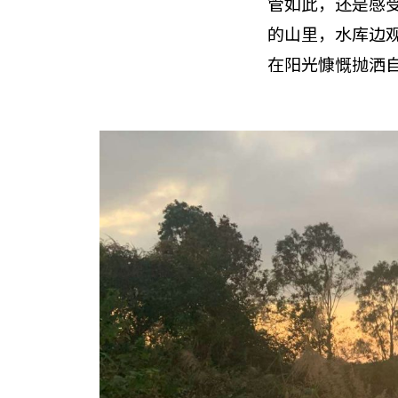
管如此，还是感
的山里，水库边
在阳光慷慨抛洒