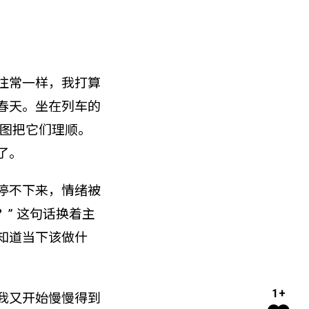
往常一样，我打算
春天。坐在列车的
试图把它们理顺。
了。
停不下来，情绪被
？” 这句话换着主
知道当下该做什
1+
我又开始慢慢得到