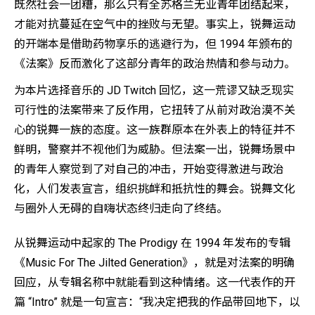
既然社会一团糟，那么只有全苏格兰无业青年团结起来，
才能对抗蔓延在空气中的挫败与无望。事实上，锐舞运动
的开端本是借助药物享乐的逃避行为，但 1994 年颁布的
《法案》反而激化了这部分青年的政治热情和参与动力。
为本片选择音乐的 JD Twitch 回忆，这一荒谬又缺乏现实
可行性的法案带来了反作用，它扭转了从前对政治漠不关
心的锐舞一族的态度。这一族群原本在外表上的特征并不
鲜明，警察并不视他们为威胁。但法案一出，锐舞场景中
的青年人察觉到了对自己的冲击，开始变得激进与政治
化，人们发表宣言，组织挑衅和抵抗性的舞会。锐舞文化
与圈外人无碍的自嗨状态终归走向了终结。
从锐舞运动中起家的 The Prodigy 在 1994 年发布的专辑
《Music For The Jilted Generation》，就是对法案的明确
回应，从专辑名称中就能看到这种情绪。这一代表作的开
篇 “Intro” 就是一句宣言：“我决定把我的作品带回地下，以