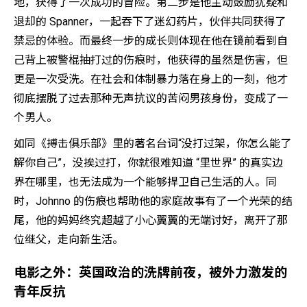
地，获得了一次成功的冒险。第二步是他主动鼓励犹疑和
退却的 Spanner，一起吞下了迷幻药片，伙伴共同获得了
禁忌的体验。而最终一步的成长则体现在他在镜前看到自
己背上被警棍抽打过的伤痕时，他获得的虽然是伤害，但
更是一次受洗。在社会和体制暴力落在身上的一刻，他才
彻底摆脱了过去那种无声抗议的苦闷男孩身份，变成了一
个男人。
如同《搏击俱乐部》里的著名台词“没打过架，你怎么能了
解你自己”，没挨过打，你就很难知道 “里世界” 的真实边
界在哪里，也无法成为一个能够捍卫自己生活的人。同
时，Johnno 的伤痕也帮助他的家庭故事有了一个光荣的结
尾，他的妈妈终究超越了小心翼翼的无端讨好，离开了那
位继父，走向新生活。
电影之外：英国政治的洗牌前夜，被外力激发的
青年反抗