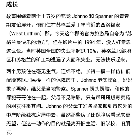
成长
故事围绕着两个十五岁的死党 Johnno 和 Spanner 的青春
期友谊展开，他们住在苏格兰爱丁堡附近的西洛锡安
（West Lothian）郡。今天这个郡的官方旅游局自夸为 “苏
格兰最快乐的地方”，但在影片中的 1994 年，没人好意思
这么说。当时英国全国的失业率超过 10%，英格兰北部地
区和苏格兰的矿工均遭遇了大面积失业，无法快乐起来。
两个男孩住在毫无生气，连绵不绝，长得一模一样仿佛低
配版苏联居民楼一样的保障房里。Johnno 老实懦弱，妈妈
携子再嫁，继父是当地警察。Spanner 愣头愣脑，和他的
罪犯哥哥住在一起，父母不见踪影，只有帮哥哥贩毒卖药
的朋友往来其间。Johnno 的父母正准备举家搬到市区外的
中产阶级独栋房屋中去，虽然那些房子比保障房看起来更
无望，但这一动作的目的就是离开旧生活、旧学校、旧朋
友。