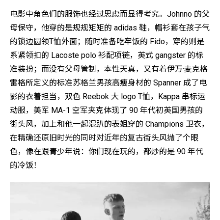
电影中角色们的服饰也经过思虑而显得考究。Johnno 的父
母保守，他穿的是规规矩矩的 adidas 鞋，帽衫套在孩子气
的锁边圆领T恤外面；随时准备吃牢饭的 Fido，穿的则是
系紧领扣的 Lacoste polo 衫配项链，英式 gangster 的标
准装扮；而没有父母管制，本性天真，又有着伊万·麦克格
雷格所定义的标准苏格兰男孩高瘦身材的 Spanner 成了电
影的衣着担当，双色 Reebok 大 logo T恤，Kappa 串标运
动服，美军 MA-1 空军夹克体现了 90 年代初英国男孩的
街头风，加上和他一起混趴的表姐穿的 Champions 卫衣，
在精确还原旧时光的同时对近年的复古街头风抛了个眼
色，像在跟青少年说：你们现在玩的，都炒的是 90 年代
的冷饭！