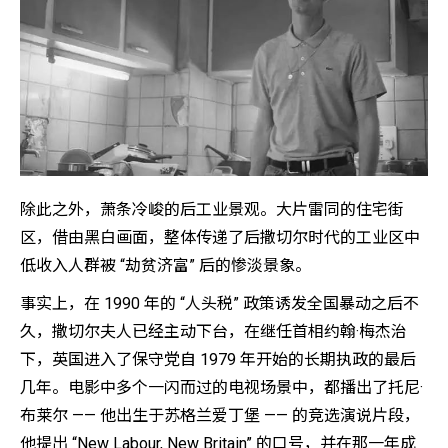
除此之外，萧条冷峻的后工业景观。大片雷同的住宅街
区，借由黑白画面，整体传递了后撒切尔时代的工业区中
低收入人群被 “劫贫济富” 后的惨淡景象。
事实上，在 1990 年的 “人头税” 政策诱发全国暴动之后不
久，撒切尔夫人已经主动下台，在继任首相约翰·梅杰治
下，英国进入了保守党自 1979 年开始的长期执政的最后
几年。电影中多个一闪而过的电视场景中，都播出了托尼·
布莱尔 —— 他出生于苏格兰爱丁堡 —— 的竞选演说片段，
他提出 “New Labour, New Britain” 的口号，并在那一年成