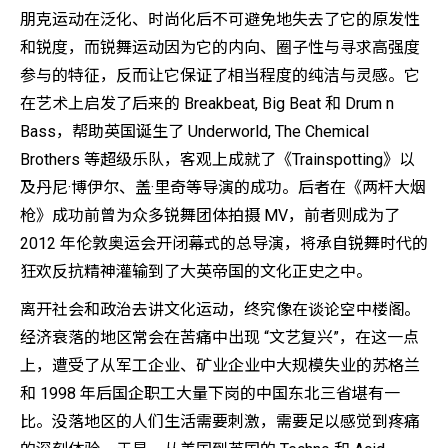
朋克运动在泛化、时尚化后不可避免地失去了它的原发性
和锐度，而锐舞运动因为它的内向、圈子性与寻求高强度
参与的特征，反而让它保证了相当程度的纯洁与灵感。它
在艺术上启发了后来的 Breakbeat, Big Beat 和 Drum n
Bass，帮助英国诞生了 Underworld, The Chemical
Brothers 等超级乐队，客观上成就了《Trainspotting》以
及丹尼·博伊尔、盖·里奇等导演的成功。后者在《两杆大烟
枪》成功前曾为众多锐舞团体拍摄 MV，前者则成为了
2012 年伦敦奥运会开闭幕式的总导演，将承自锐舞时代的
狂欢反抗精神灌输到了大英帝国的文化正史之中。
离开社会和政治去讲文化运动，终究像在谈论空中楼阁。
经济衰落的地区常会在苦痛中出现 “文艺复兴”，在这一点
上，遭受了从军工企业、矿业企业中大规模失业的苏格兰
和 1998 年后国企职工大量下岗的中国东北三省堪有一
比。没落地区的人们生活需要刺激，需要足以感觉到疼痛