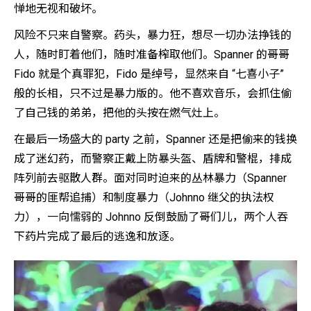
惮地无视和破坏。
风险不只来自警察。药头，暴力狂，想尽一切办法挣钱的
人，随时盯着他们，随时准备榨取他们。Spanner 的哥哥
Fido 就是个真罪犯，Fido 是绰号，显然来自 “七喜小子”
般的长相，只不过是暴力版的。他不喜欢音乐，会抓住偷
了自己钱的弟弟，把他的头按在燃气灶上。
在最后一场盛大的 party 之前，Spanner 还是把偷来的钱换
成了迷幻药，而警察正戴上防暴头盔、盾牌和警棍，排成
阵列前去驱散人群。面对同时迫来的丛林暴力（Spanner
哥哥的匪帮追捕）和制度暴力（Johnno 继父的执法权
力），一向懦弱的 Johnno 反倒鼓励了哥们儿，两个人吞
下药片完成了最后的逃逸和放逐。