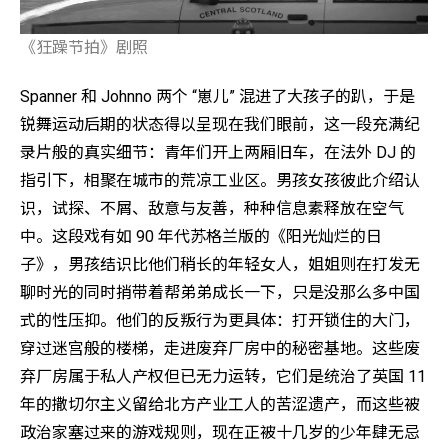
《狂躁节拍》剧照
Spanner 和 Johnno 两个 “崽儿” 混进了大孩子的趴，于是
锐舞运动后期的状态得以呈现在我们眼前，这一段充满纪
录片般的真实细节：青年们开上两厢旧车，在法外 DJ 的
指引下，相聚在城市的荒凉工业区。男孩女孩彼此介绍认
识，试探、不屑、敌意与友善，种种信息素释放在空气
中。这段戏有如 90 年代苏格兰版的《阳光灿烂的日
子》，男孩结识比他们稍长的年轻女人，姐姐则在打发无
聊时光的同时捎带着帮弟弟成长一下，只是没那么多中国
式的性压抑。他们的反叛行为更具体：打开锁住的大门，
穿过迷宫般的楼梯，走进废弃厂房中的秘密基地。这些废
弃厂房属于私人产权但已无力运转，它们是统治了英国 11
年的撒切尔主义留给北方产业工人的苦涩遗产，而这些被
政治家塞过来的游戏规则，现在正被十几岁的少年肆无忌