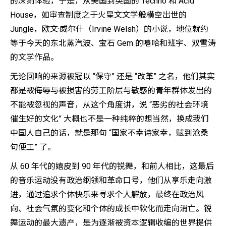
的深刻体验，于是，从美国到英国的 Techno 和 Acid
House，如审查制度之于火星文文学般横空出世的
Jungle，欧文·威尔什（Irvine Welsh）的小说，地位就约
等于今天的东北蒸汽波、宝石 Gem 的嘻哈和班宇、双雪涛
的文学作品。
无论回响的来源被冠以 “保守” 还是 “改革” 之名，他们其实
都是被侮辱与被损害的劳工阶层与敏感的青年群体发出的
不能被忽视的声音，从这个角度讲，说 “恶劣的社会环境
催生好的文化” 大概也不是一种纯粹的想当然，换成我们
中国人自己的话，就是那句 “国家不幸诗家幸，赋到沧桑
句便工” 了。
从 60 年代的嬉皮到 90 年代的锐舞，和前人相比，这最后
的音乐运动没有政治纲领和革命口号，他们从享乐走向激
进，通过追求个体快乐来寻求个人解放，最终在政治风
向、社会气氛的变化和个体的成长中软化而走向消亡。锐
舞运动的最大遗产，是为逐渐被资本逻辑收编的世界提供