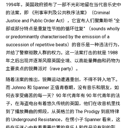
1994年，英国政府颁布了一部不光彩地留在当代音乐史中
的法案，即 《刑事审判及公共秩序法案》（Criminal
Justice and Public Order Act），它宣布人们聚集聆听 “全
部或部分特点是重复性节拍的循环往复” （sounds wholly
or predominantly characterised by the emission of a
succession of repetitive beats）的音乐是一种违法行为，
并给了警察驱散人群的权力。这一法案打击的就是 1988
年之后出现并逐渐风靡英国全境、以高能量舞曲和药物为
主要卖点的锐舞派对（rave party）。
随着法案的推出，锐舞运动遭遇重创，不得不转入地下。
而 Johnno 和 Spanner 正值青春期，没有音乐和朋友，如
何去享受痛苦的每一天？90 年代青年有 90 年代青年的法
子，在海盗电台有着悠久传统的英国，他们在收音机里找
到了播放舞曲的频段，从英格兰的 The Prodigy 到底特律
的 Underground Resistance，在愣小子 Spanner 看来，这
些在乐迷心中有着重要位置的音乐人和作品没有别的形