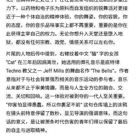
力下，以药物和电子乐为原料而自发组织的锐舞派对更接
近于一种个体自治的精神体验，你的舞姿，你的容貌，你
的态度，你的音乐品味事实上都不再重要，重要的是你在
此获得主宰自己的权力。无论你想升入天堂还是堕入地
狱，都没有任何宗教、政党、情感关系可以左右你。
片尾的人物后传中提到，右臂纹着中文 “猫” 字的女孩
“Cat” 在三年后因病离世，她选用的葬礼音乐是底特律
Techno 教父之一 Jeff Mills 的舞曲名作 “The Bells”。作者
意指对于与社会背景强烈相关的音乐运动的参与者，音乐
从来都不止于审美情趣，而是与人生全方位的融合、交
流、关切和回响。这一体验对被剥夺的一代人至关重要。
“你害怕显得愚蠢，所以你裹足不前” 这句仓库墙上的涂鸦
在镜头前特意停留了数秒，显见导演的强调意味，而这句
话的意义，是让被萧条时代伤害的青年们得以保留了最后
的自主与进取精神。