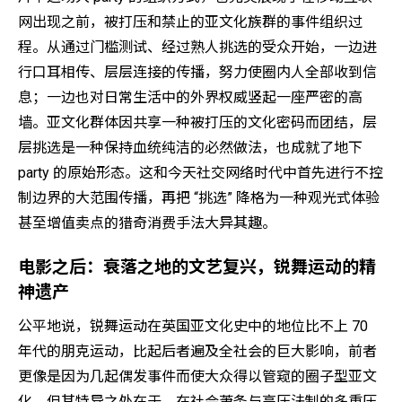
网出现之前，被打压和禁止的亚文化族群的事件组织过
程。从通过门槛测试、经过熟人挑选的受众开始，一边进
行口耳相传、层层连接的传播，努力使圈内人全部收到信
息；一边也对日常生活中的外界权威竖起一座严密的高
墙。亚文化群体因共享一种被打压的文化密码而团结，层
层挑选是一种保持血统纯洁的必然做法，也成就了地下
party 的原始形态。这和今天社交网络时代中首先进行不控
制边界的大范围传播，再把 “挑选” 降格为一种观光式体验
甚至增值卖点的猎奇消费手法大异其趣。
电影之后：衰落之地的文艺复兴，锐舞运动的精
神遗产
公平地说，锐舞运动在英国亚文化史中的地位比不上 70
年代的朋克运动，比起后者遍及全社会的巨大影响，前者
更像是因为几起偶发事件而使大众得以管窥的圈子型亚文
化。但其特异之处在于，在社会萧条与高压法制的多重压