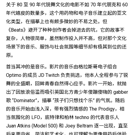
关于 80 至 90 年代锐舞文化的电影不如 70 年代朋克和 60
年代嬉皮的数量多，这个用药物和电子音乐建立起的亚文
化类型，在描摹上也有颇多微妙的不易之处。但
《Beats》避开了种种创作者会掉进去的坑，它的故事不
复杂，人物很简单，虽然制作投入并不高，但对那个文化
场景下的音乐、服饰与社会氛围等细节却有极其到位的还
原。
首当其冲的是音乐。影片的音乐由格拉斯哥电子组合
Optimo 的成员 JD Twitch 负责挑选，他本人全程参与了锐
舞的全盛期，回眸青春自然得心应手。影片一开始，就抛
出了因放浪俗滥而吸引英国北方青少年傻蹦傻嗨的 gabber
歌 “Dominator”，描摹 “孩子们只想找个乐” 的气氛。随后
的音乐开始由浅入深，带有强烈情感的 The Prodigy，相
当氛围化的 LFO，底特律和柏林 techno 的代表音乐人
Juan Atkins (Model 500) 和 Joey Beltram 逐一出现，直至
后来更内省、简洁和艺术化，也可理解为更像用药后体验