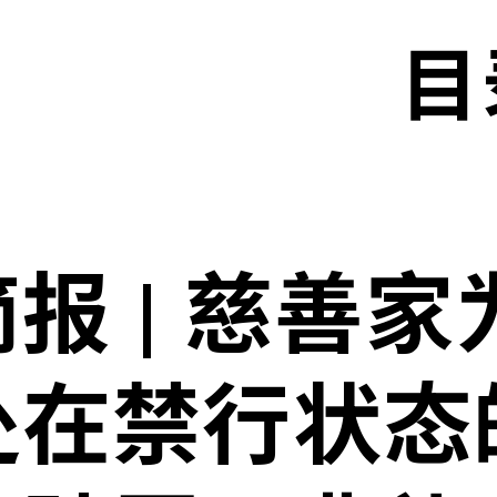
目
报 | 慈善
处在禁行状态