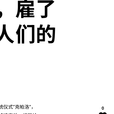
，雇了
人们的
仪式“克帕洛”，
0