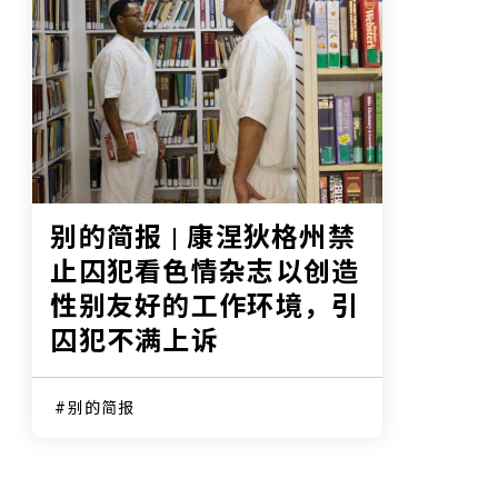
别的简
别的简报 | 康涅狄格州禁
法屏
止囚犯看色情杂志以创造
Bit
性别友好的工作环境，引
囚犯不满上诉
别的
别的简报