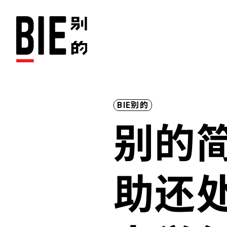
BIE别的
别的简
助还