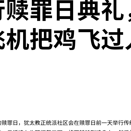
行赎罪日典礼
飞机把鸡飞过
赎罪日，犹太教正统派社区会在赎罪日前一天举行传统