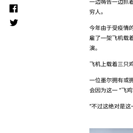
一边祷告一边抓
穷人。
今年由于受疫情
雇了一架飞机载
演。
飞机上载着三只
一位墨尔
拥有或
会因为这一 “飞
“不过这绝对是这