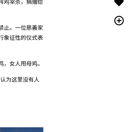
将鸡宰杀，捐赠给
禁止。一位慈善家
行象征性的仪式表
鸡，女人甩母鸡。
我认为这里没有人