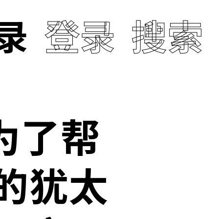
录
登录
搜索
家为了帮
的犹太