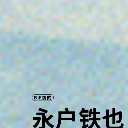
BIE别的
永户铁也