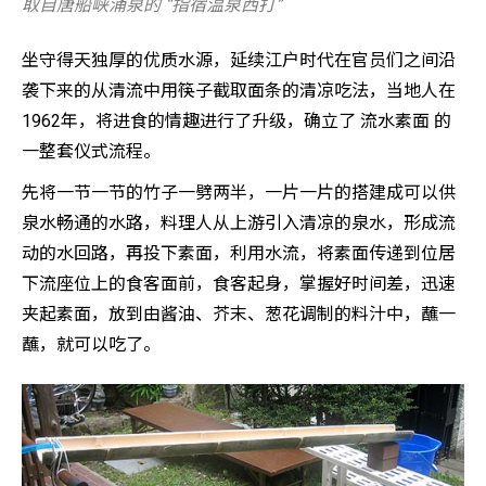
取自唐船峡涌泉的 “指宿温泉西打”
坐守得天独厚的优质水源，延续江户时代在官员们之间沿
袭下来的从清流中用筷子截取面条的清凉吃法，当地人在
1962年，将进食的情趣进行了升级，确立了 流水素面 的
一整套仪式流程。
先将一节一节的竹子一劈两半，一片一片的搭建成可以供
泉水畅通的水路，料理人从上游引入清凉的泉水，形成流
动的水回路，再投下素面，利用水流，将素面传递到位居
下流座位上的食客面前，食客起身，掌握好时间差，迅速
夹起素面，放到由酱油、芥末、葱花调制的料汁中，蘸一
蘸，就可以吃了。