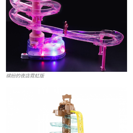
缤纷的夜店霓虹版