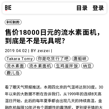
目录
登录
BIE别的
售价18000日元的流水素面机，
到底是不是玩具呢？
2019.04.02 | BY
zeizei
|
Takara Tomy
你是吃货行了吧
唐船峡
流水素面
流水素面机
生鸡蛋拌饭
纳豆
鹿儿岛
看了眼天气预报推送，本周四北京的气温将达到30度。30
年以来的大数据不断在告诉我们，从1999年的连续8天高
温日开始，此后的每年夏季都会出现几天的持续高温，金
融危机每隔10年还有个周期性的震荡呢，更别提无情的大