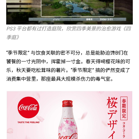
PS3 平台都有过打造庭院，欣赏四季美景的治愈游戏《四
季庭》
“季节限定” 与饮食关联的密不可分，总是能胁迫馋B们在
饕餮的一寸光阴中，挥霍掉一寸金。春天得喝樱花味的可
乐，秋天要吃松茸味的薯片。“季节限定” 搞的俨然变成了
消费集中营里，那座最具大规模杀伤力的毒气室。