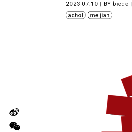
2023.07.10 | BY
biede
achol
meijian