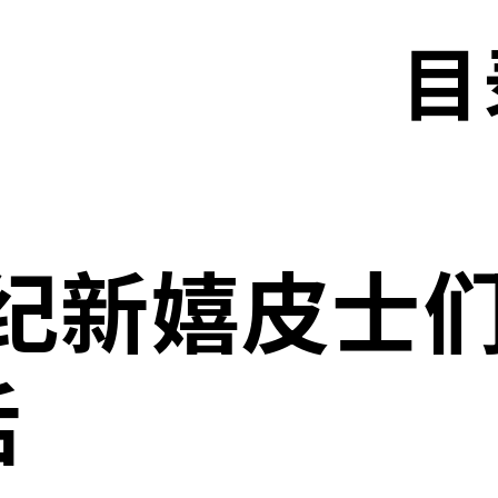
目
世纪新嬉皮士
活