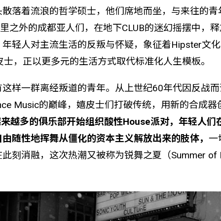
头散落着流浪的哲学硕士，他们席地而坐，与来往的青
公里之外的成都亚人们，在地下CLUB的迷幻摇摆中，
年轻人对主流生活的反叛与怀疑，象征着Hipster文
嬉皮士，正以更多元的生活方式取代标准化人生模板。
有这样一群离经叛道的青年。从上世纪60年代因反战而
ance Music的巅峰，嬉皮士们打破传统，用新的合成
越来越多的俱乐部开始组织酸性House派对，年轻人们
自由随性地挥舞从僵化的资本主义解放出来的肢体，
一
刻消融，这次热潮又被称为锐舞之夏（Summer of R