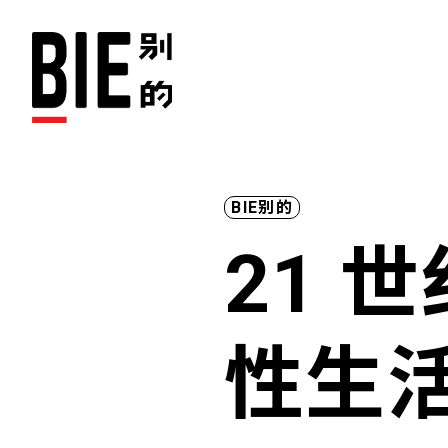
BIE别的
21 
性生