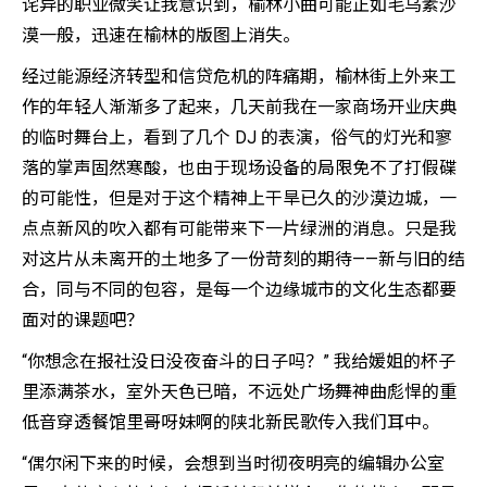
诧异的职业微笑让我意识到，榆林小曲可能正如毛乌素沙
漠一般，迅速在榆林的版图上消失。
经过能源经济转型和信贷危机的阵痛期，榆林街上外来工
作的年轻人渐渐多了起来，几天前我在一家商场开业庆典
的临时舞台上，看到了几个 DJ 的表演，俗气的灯光和寥
落的掌声固然寒酸，也由于现场设备的局限免不了打假碟
的可能性，但是对于这个精神上干旱已久的沙漠边城，一
点点新风的吹入都有可能带来下一片绿洲的消息。只是我
对这片从未离开的土地多了一份苛刻的期待——新与旧的结
合，同与不同的包容，是每一个边缘城市的文化生态都要
面对的课题吧？
“你想念在报社没日没夜奋斗的日子吗？” 我给媛姐的杯子
里添满茶水，室外天色已暗，不远处广场舞神曲彪悍的重
低音穿透餐馆里哥呀妹啊的陕北新民歌传入我们耳中。
“偶尔闲下来的时候，会想到当时彻夜明亮的编辑办公室