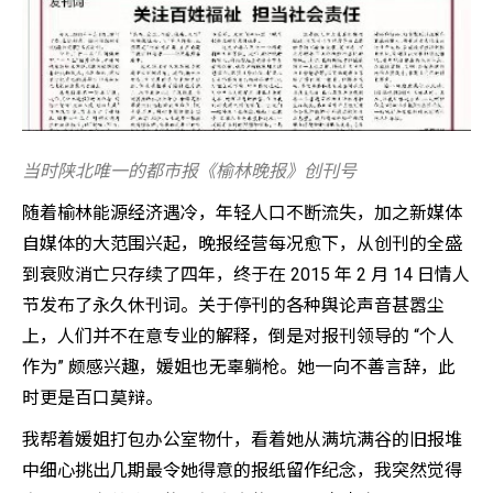
当时陕北唯一的都市报《榆林晚报》创刊号
随着榆林能源经济遇冷，年轻人口不断流失，加之新媒体
自媒体的大范围兴起，晚报经营每况愈下，从创刊的全盛
到衰败消亡只存续了四年，终于在 2015 年 2 月 14 日情人
节发布了永久休刊词。关于停刊的各种舆论声音甚嚣尘
上，人们并不在意专业的解释，倒是对报刊领导的 “个人
作为” 颇感兴趣，媛姐也无辜躺枪。她一向不善言辞，此
时更是百口莫辩。
我帮着媛姐打包办公室物什，看着她从满坑满谷的旧报堆
中细心挑出几期最令她得意的报纸留作纪念，我突然觉得