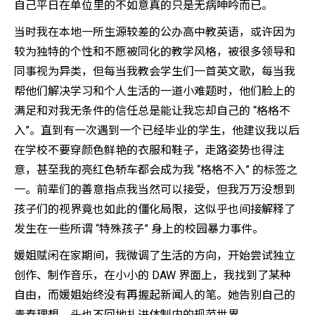
自己平日在单位里的不如意真的只是无病呻吟而已。
当时我在本地一所生源较差的公办高中教英语，或许因为
较为独特的个性和不愿被同化的教学风格，被很多领导和
同事视为异类，但每当我教会学生们一首英文歌，每当我
帮他们解决学习和个人生活的一道小难题时，他们脸上的
满足和对我无条件的信任总是能让我忘却自己的 “格格不
入”。直到有一次遇到一个已经毕业的学生，他建议我以后
在学校不要穿颜色鲜艳的衣服和鞋子，走路姿势也得注
意，甚至我的亮红色轿车都会成为我 “格格不入” 的标签之
一。前辈们的善意指点我当然可以接受，但我万万没想到
孩子们的视界竟也如此的僵化局限，这似乎也间接解释了
发生在一些所谓 “特殊孩子” 身上的校园暴力事件。
媛姐赋闲在家期间，我微调了生活的方向，开始尝试独立
创作、制作音乐，在小小的 DAW 界面上，我找到了某种
自由，而媛姐始终没有再握起新闻人的笔。她告别自己的
青春理想，头也不回地扎进体制内的规范世界。