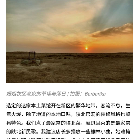
媛姐牧区老家的草场与落日 | 拍摄：Barbarika
选定的这家本土菜馆开在新区的繁华地带，客流不息，生
意火爆，除了地道的本地口味，陕北窑洞的装修风格也颇
具特色。我们点了最家常的陕北菜，灌进耳朵的是最家常
的陕北新民歌。我建议店长多播放一些榆林小曲，她难掩