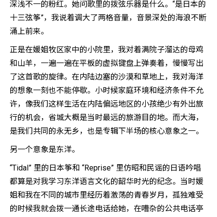
深浅不一的粉红。她问歌里的拨弦乐器是什么。“是日本的
十三弦筝”，我说着调大了两格音量，音景深处的海浪不断
涌上前来。
正是在媛姐牧区家中的小院里，我对着满院子溜达的母鸡
和山羊，一遍一遍在平板的虚拟键盘上弹奏着，慢慢写出
了这首歌的旋律。在内陆边塞的沙漠和草地上，我对海洋
的想象一刻也不能停歇。小时候家庭环境和经济条件不允
许，像我们这样生活在内陆偏远地区的小孩绝少有外出旅
行的机会，省城大概是当时最远的旅游目的地。而大海，
是我们共同的永无乡，也是专辑下半场的核心意象之一。
另一个意象是东洋。
“Tidal” 里的日本筝和 “Reprise” 里仿昭和民谣的日语吟唱
都算是对我学习东洋语言文化的韶华时光的纪念。当时媛
姐和我在不同的城市里经历着激荡的青春岁月，孤独难受
的时候我就会拨一通长途电话给她，在嘈杂的公共电话亭