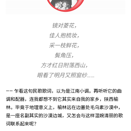
镜对菱花，
佳人抱梳妆，
采一枝鲜花，
鬓角压，
方才红日附落西山，
眼看了明月又照窗纱……
—— 乍看这句民歌歌词，以为是江南小调。再听听它的曲
调和配器，连我都想不到它其实来自我的家乡，陕西榆
林。毕竟于地理意义上，榆林远在边塞处毛乌素沙漠中，
是一座名副其实的沙漠边城，又怎会与这样温婉清丽的歌
词联系起来呢？