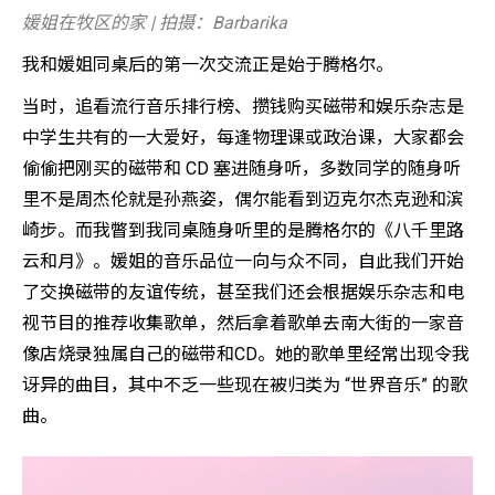
媛姐在牧区的家 | 拍摄：Barbarika
我和媛姐同桌后的第一次交流正是始于腾格尔。
当时，追看流行音乐排行榜、攒钱购买磁带和娱乐杂志是
中学生共有的一大爱好，每逢物理课或政治课，大家都会
偷偷把刚买的磁带和 CD 塞进随身听，多数同学的随身听
里不是周杰伦就是孙燕姿，偶尔能看到迈克尔杰克逊和滨
崎步。而我瞥到我同桌随身听里的是腾格尔的《八千里路
云和月》。媛姐的音乐品位一向与众不同，自此我们开始
了交换磁带的友谊传统，甚至我们还会根据娱乐杂志和电
视节目的推荐收集歌单，然后拿着歌单去南大街的一家音
像店烧录独属自己的磁带和CD。她的歌单里经常出现令我
讶异的曲目，其中不乏一些现在被归类为 “世界音乐” 的歌
曲。