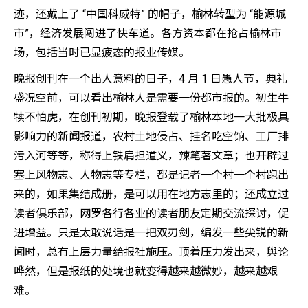
迹，还戴上了 “中国科威特” 的帽子，榆林转型为 “能源城
市”，经济发展闯进了快车道。各方资本都在抢占榆林市
场，包括当时已显疲态的报业传媒。
晚报创刊在一个出人意料的日子，4 月 1 日愚人节，典礼
盛况空前，可以看出榆林人是需要一份都市报的。初生牛
犊不怕虎，在创刊初期，晚报登载了榆林本地一大批极具
影响力的新闻报道，农村土地侵占、挂名吃空饷、工厂排
污入河等等，称得上铁肩担道义，辣笔著文章；也开辟过
塞上风物志、人物志等专栏，都是记者一个村一个村跑出
来的，如果集结成册，是可以用在地方志里的；还成立过
读者俱乐部，网罗各行各业的读者朋友定期交流探讨，促
进增益。只是太敢说话是一把双刃剑，编发一些尖锐的新
闻时，总有上层力量给报社施压。顶着压力发出来，舆论
哗然，但是报纸的处境也就变得越来越微妙，越来越艰
难。