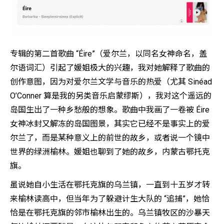
专辑的第二首歌曲 “Éire”（爱尔兰，以同名女神命名，盖
尔语词汇）引起了媛姐极大的兴趣，我对她解释了歌曲的
创作意图，因为对爱尔兰文学与音乐的热爱（尤其 Sinéad
O’Conner 算是我的另类音乐启蒙缪斯），我对这个遥远的
岛国生出了一种乡愁般的想象。歌曲中我画了一卷被 Éire
女神冰封又解冻的岛国图景，其实它已经不是事实上的爱
尔兰了，而是某种意义上的前世的故乡，或者说一个镜中
世界的绿洲榆林。媛姐也聊到了她的故乡，内蒙古鄂托克
旗。
虽说她自小生活在鄂托克旗的乌兰镇，一直到十五岁才转
来榆林读高中，但当年为了躲避计生大队的 “追捕”，她恰
恰是在鄂托克旗的邻市榆林出生的。乌兰镇牧区的沙暴天