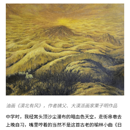
油画《漠北有风》，作者姨父、大漠派画家栗子明作品
中学时，我经常头顶沙尘漫布的暗血色天空，走街串巷去
上晚自习，嘴里哼着的当然不是这首古老的榆林小曲《日