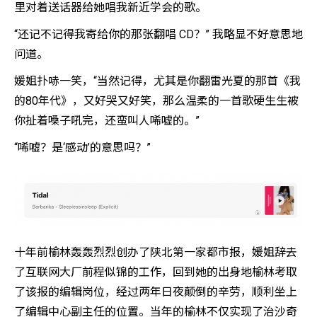
里对着送话器给她唱我新近学会的歌。
“还记不记得我寄给你的那张翻唱 CD？” 我略显不好意思地
问道。
媛姐扑哧一笑，“当然记得，尤其是你翻雷光夏的那首《我
的80年代》，又好哭又好笑，那么温柔的一首歌硬生生被
你扯着嗓子吼完，还蛮叫人唏嘘的。”
“唏嘘？是‘感动’的意思吗？”
十年前榆林轰轰烈烈创办了陕北第一家都市报，媛姐辞去
了互联网大厂前程似锦的工作，回到她的出身地榆林考取
了该报的编辑岗位，经过两年日夜颠倒的辛劳，顺利坐上
了编辑中心副主任的位置。当年的榆林不仅实现了治沙奇