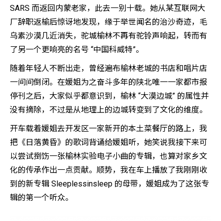
SARS 而返回内蒙老家，此去一别十载。她从某互联网大
厂辞职返榆后惊讶地发现，缘于举世闻名的治沙奇迹，毛
乌素沙漠几近消失，驼城榆林不再有驼铃声响起，转而有
了另一个更响亮的名号 “中国科威特”。
随着年轻人不断出走，曾经遍布榆林老城的书店和唱片店
一间间倒闭。在媛姐为之奋斗多年的陕北唯一一家都市报
停刊之后，大家似乎都意识到，榆林 “大漠边城” 的属性并
没有摘除，不过是从地理上的边城转变到了文化的维度。
开车载着媛姐去开发区一家新开的本土菜餐厅的路上，我
把《日落黄昏》的歌词背诵给媛姐听，她笑说我接下来可
以尝试捯饬一张榆林实验电子小曲的专辑，也算对家乡文
化的传承作出一点贡献。顺势，我在车上播放了我刚刚收
到的新专辑 Sleeplessinsleep 的母带，媛姐成为了这张专
辑的第一个听众。