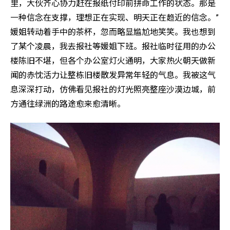
里，大伙齐心协力赶在报纸付印前拼命工作的状态。那是
一种信念在支撑，理想正在实现、明天正在趋近的信念。”
媛姐转动着手中的茶杯，忽而略显尴尬地笑笑。我也想到
了某个凌晨，我去报社等媛姐下班。报社临时征用的办公
楼陈旧不堪，但各个办公室灯火通明，大家热火朝天做新
闻的赤忱活力让整栋旧楼散发异常年轻的气息。我被这气
息深深打动，仿佛看见报社的灯光照亮整座沙漠边城，前
方通往绿洲的路途愈来愈清晰。