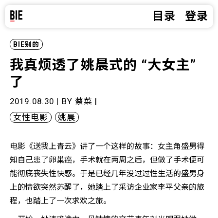
目录
登录
BIE别的
我真烦透了姚晨式的 “大女主”
了
2019.08.30 | BY
蔡菜
|
女性电影
姚晨
电影《送我上青云》讲了一个这样的故事：女主角盛男得
知自己患了卵巢癌，手术就在两周之后，但做了手术便可
能彻底丧失性快感。于是已经几年没过过性生活的盛男身
上的情欲突然苏醒了，她踏上了采访企业家李平父亲的旅
程，也踏上了一次求欢之旅。