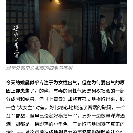
澡堂外和李总周旋的四毛与盛男
今天的姚晨似乎专注于为女性出气，但在为何要出气的原
因上却失焦了。
的确，有毒的男性气质是男权社会的一部
分成因和结果，但《上青云》却将其孤立地提取出来，跟
一位 “大女主” 对垒。好比精心地挑选了两端的砝码，一个
孤军奋战，但早已设定好横扫千军，另外一边数量洋洋洒
洒，却都是一拂即落的小角色，于是取巧地回避了真正的
病灶 —— 对这背后造成性别暴力的更坚固和残酷的社会结