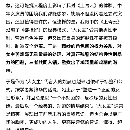
象，这可能挺大程度上影响了我对《上青云》的体验。中
年女演员的困境我们都能想象，姚晨不但没闲着还尝试突
围，还挺值得赞许的。但遗憾的是，我眼中的《上青云》
沿袭了《都挺好》的经典模式：“大女主” 受其他男性牵
制，营造角色冲突，但又因其自身的超越性不能被其控
制，制造安全距离。于是，
精妙的角色间的权力关系、对
女主苦难毫无重量感的处理、对真正残酷的结构性性别暴
力的回避，三者共同入锅，熬煮出了鸡汤里新鸡精的滋
味。
于是作为 “大女主” 代言人的姚晨也越来越依赖于标签和公
式。按学者戴锦华的话说，她止步于 “塑造一个正面的女
性形象”，并且总是以 “一个不规范的、反秩序的女性起
始，最后以一个经典的、规范的情境结束”。“大女主” 通常
是精英，展现出了前所未有的自我意识，但也总会以更广
阔的胸怀、更成功的人生、更高屋建瓴的智识，懂得、超