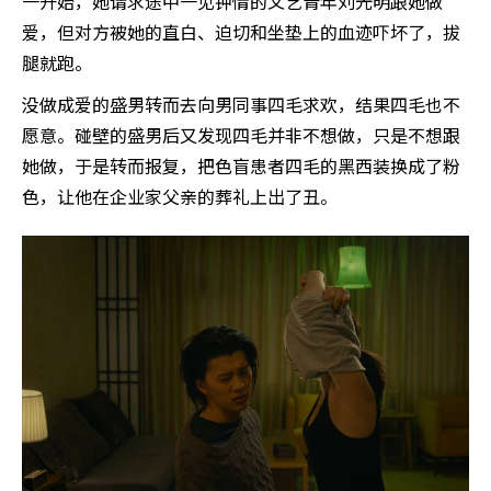
一开始，她请求途中一见钟情的文艺青年刘光明跟她做
爱，但对方被她的直白、迫切和坐垫上的血迹吓坏了，拔
腿就跑。
没做成爱的盛男转而去向男同事四毛求欢，结果四毛也不
愿意。碰壁的盛男后又发现四毛并非不想做，只是不想跟
她做，于是转而报复，把色盲患者四毛的黑西装换成了粉
色，让他在企业家父亲的葬礼上出了丑。