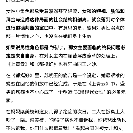
的员工照片上。
女性小角色都承受着漠然甚至轻蔑，
女孩的短视、肤浅和
拜金与造成这种局面的社会结构相剖离，就会落到对个体
进行道德判断的窠臼中
。有意思的是，盛男对男性弱点的
那一片悯恤之心，也没有在她们身上生效。
如果说男性角色都是 “托儿”，那女主要面临的终极问题必
定是来自自身，
在对女主内在痛苦浮皮潦草的处理上，
《上青云》和《都挺好》也有异曲同工之妙。
在《都挺好》里，苏明玉的痛苦是一个设定，她最艰难的
蜕变在回忆的倒放中已经完成，于是在《上青云》中，盛
男的癌症也不小心成了一个塑造 “悲惨现代女性” 的必备元
素。
在妈妈梁美枝知道女儿得了绝症的次日，二人在饭桌上大
吵了一架。梁美枝：“你得了病也不告诉我，你爸爸出轨也
不告诉我，你们什么都瞒着我！” 看起来同时被女儿和丈