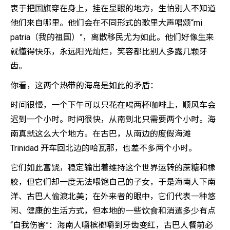
衷于把国旗穿在身上，挂在显眼的地方，生怕别人不知道
他们来自哪里。他们会在不同形式的歌里大声唱颂“mi
patria（我的祖国）”，离散移民尤为如此。他们好像生来
就懂得快乐，永远阳光灿烂，笑容都比别人多露几颗牙
齿。
你看，这两个热带的海岛是如此的矛盾：
时间很慢，一个下午可以只花在喝两杯咖啡上，顺风车会
迟到一个小时。时间很快，从南到北只需要两个小时。海
南真就这么大个地方。在古巴，从南边的度假海滩
Trinidad 开车回北边的哈瓦那，也差不多两个小时。
它们如此富饶，稳定输出着维持这个世界运转的蔗糖和橡
胶，但它们却一度无法喂饱自己的子女，于是海南人下南
洋、古巴人偷渡北美；在外来者的眼中，它们代表一种悠
闲、健康的生活方式，但本地的一些饮食和消遣多少有点
“自我伤害”：海南人嚼槟榔嚼到牙齿变红，古巴人餐前必