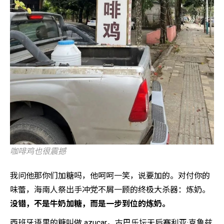
咖啡鸡也很震撼
我问他那你们加糖吗，他呵呵一笑，说要加的。对付你的
味蕾，海南人祭出手冲党不屑一顾的终极大杀器：炼奶。
没错，不是牛奶加糖，而是一步到位的炼奶。
西班牙语里的糖叫做 azucar。古巴乐坛天后赛利亚·克鲁兹