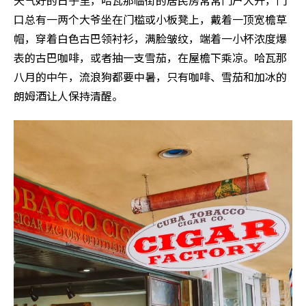
天气好的日子里，哈瓦那临街的居民房常常门户大开，门
口总有一两个大爷坐在门槛或小板凳上，戴着一顶宽檐草
帽，穿着白色古巴领衬衫，满脸皱纹，端着一小杯浓度爆
表的古巴咖啡，或者抽一支雪茄，在屋檐下乘凉。哈瓦那
八月的中午，流浪狗都要中暑，只有咖啡、雪茄和加冰的
朗姆酒让人保持清醒。