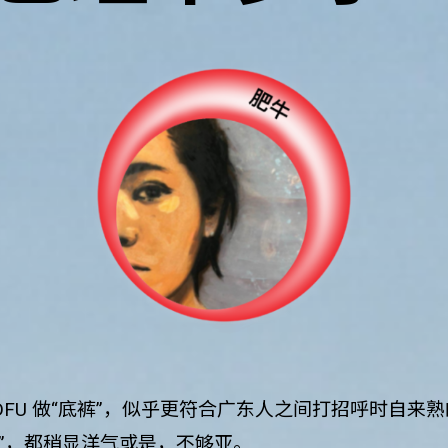
DFU 做“底裤”，似乎更符合广东人之间打招呼时自来
DFU ”，都稍显洋气或是，不够亚。