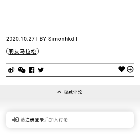
2020.10.27 | BY
Simonhkd
|
朋友马拉松
隐藏评论
请
注册登录
后加入讨论