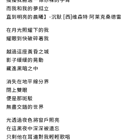
攪擾我勝過一條赤裸的手臂
而我和我的夢挺立
直到明亮的晨曦】-沉默 [西]维森特·阿莱克桑德雷
在月光照耀下的我
耀眼到快破碎著我
越過這座黃昏之城
影子緩緩的晃動
藏進黑暗之中
消失在地平線分界
閉上雙眼
便是那斑駁
無盡交錯的世界
光透過夜色將窗戶照亮
在這黑夜中深深被遺忘
只剩他在耳邊對我輕輕歌唱