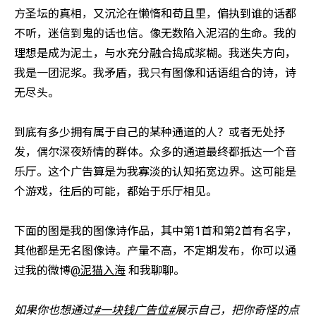
方圣坛的真相，又沉沦在懒惰和苟且里，偏执到谁的话都
不听，迷信到鬼的话也信。像无数陷入泥沼的生命。我的
理想是成为泥土，与水充分融合捣成浆糊。我迷失方向，
我是一团泥浆。我矛盾，我只有图像和话语组合的诗，诗
无尽头。
到底有多少拥有属于自己的某种通道的人？或者无处抒
发，偶尔深夜矫情的群体。众多的通道最终都抵达一个音
乐厅。这个广告算是为我寡淡的认知拓宽边界。这可能是
个游戏，往后的可能，都始于乐厅相见。
下面的图是我的图像诗作品，其中第1首和第2首有名字，
其他都是无名图像诗。产量不高，不定期发布，你可以通
过我的微博
@泥猫入海
和我聊聊。
如果你也想通过
#一块钱广告位#
展示自己，把你奇怪的点