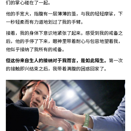
们的掌心碰在了一起。
他的手宽大，指腹有一层薄薄的茧，与我的轻轻摩挲，下
一秒轻柔而有力道地划过了我的手臂。
接着，我的身体下意识地紧张了起来。感受到我的戒备之
后，他的手停了下来，眼神里带着耐心与包容地望着我，
他似乎接纳了我所有的戒备。
但这份来自生人的接纳对于我而言，是如此陌生。
第一次
的接触即兴结束之后，我带着满腹的困惑回家了。