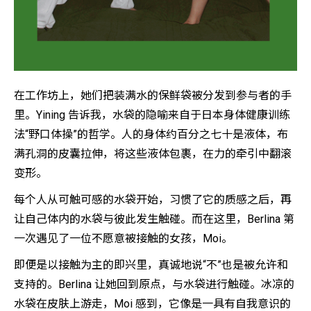
在工作坊上，她们把装满水的保鲜袋被分发到参与者的手
里。Yining 告诉我，水袋的隐喻来自于日本身体健康训练
法“野口体操”的哲学。人的身体约百分之七十是液体，布
满孔洞的皮囊拉伸，将这些液体包裹，在力的牵引中翻滚
变形。
每个人从可触可感的水袋开始，习惯了它的质感之后，再
让自己体内的水袋与彼此发生触碰。而在这里，Berlina 第
一次遇见了一位不愿意被接触的女孩，Moi。
即便是以接触为主的即兴里，真诚地说“不”也是被允许和
支持的。Berlina 让她回到原点，与水袋进行触碰。冰凉的
水袋在皮肤上游走，Moi 感到，它像是一具有自我意识的