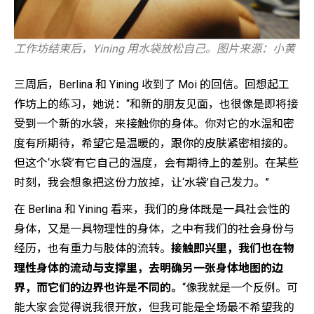
工作坊结束后，Yining 用水袋放松自己。图片来源：小黄
三周后，Berlina 和 Yining 收到了 Moi 的回信。回想起工
作坊上的练习，她说：“和新的朋友见面，也很像是即将接
受到一个新的水袋，来接触你的身体。你对它的水温和密
度有所期待，希望它是温暖的，跟你的皮肤紧密相接的。
但这个‘水袋’有它自己的温度，会有期待上的差别。在某些
时刻，我会想象把这份力放掉，让‘水袋’自己发力。”
在 Berlina 和 Yining 看来，我们的身体既是一具社会性的
身体，又是一具物理性的身体，之中有我们的社会身份与
经历，也有重力与肢体的流转。
接触即兴里，我们也在物
理性身体的流动与支撑里，去明确另一张身体地图的边
界，而它们的边界也许是不同的。
“像我就是一个反例。可
能大家会觉得说我很开放，但我可能是全场最不希望我的