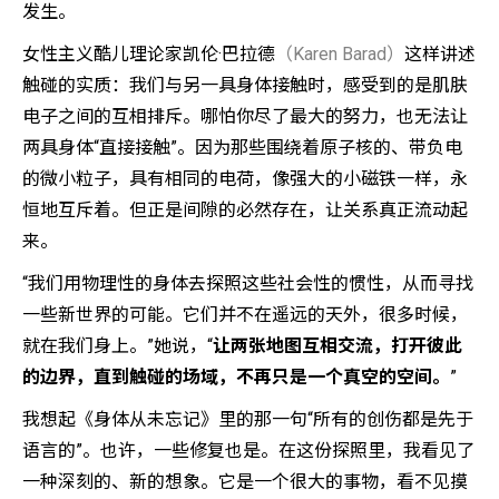
发生。
女性主义酷儿理论家凯伦·巴拉德
（Karen Barad）
这样讲述
触碰的实质：我们与另一具身体接触时，感受到的是肌肤
电子之间的互相排斥。哪怕你尽了最大的努力，也无法让
两具身体“直接接触”。因为那些围绕着原子核的、带负电
的微小粒子，具有相同的电荷，像强大的小磁铁一样，永
恒地互斥着。但正是间隙的必然存在，让关系真正流动起
来。
“我们用物理性的身体去探照这些社会性的惯性，从而寻找
一些新世界的可能。它们并不在遥远的天外，很多时候，
就在我们身上。”她说，“
让两张地图互相交流，打开彼此
的边界，直到触碰的场域，不再只是一个真空的空间。
”
我想起《身体从未忘记》里的那一句“所有的创伤都是先于
语言的”。也许，一些修复也是。在这份探照里，我看见了
一种深刻的、新的想象。它是一个很大的事物，看不见摸