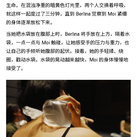
生命。在混浊净重的暗黄色灯光里，两个人交换着呼吸，
就这样一起度过了三分钟，直到 Berlina 觉察到 Moi 紧绷
的身体逐渐放松下来。
当她把水袋放在腹部上时，Berlina 将手放在上方，隔着水
袋，一点一点与 Moi 触碰，让她感受手的压力与重力，也
让自己的手倾听她腹部的起伏。接着，她的手轻揉、绕
圈，戳动水袋。水袋的晃动越来越快，Moi 的身体慢慢地
接受了。