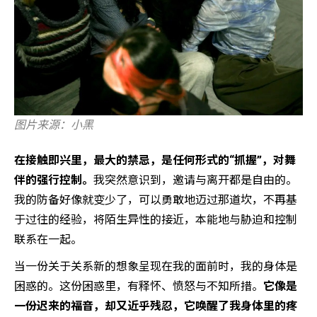
图片来源：小黑
在接触即兴里，最大的禁忌，是任何形式的“抓握”，对舞
伴的强行控制。
我突然意识到，邀请与离开都是自由的。
我的防备好像就变少了，可以勇敢地迈过那道坎，不再基
于过往的经验，将陌生异性的接近，本能地与胁迫和控制
联系在一起。
当一份关于关系新的想象呈现在我的面前时，我的身体是
困惑的。这份困惑里，有释怀、愤怒与不知所措。
它像是
一份迟来的福音，却又近乎残忍，它唤醒了我身体里的疼