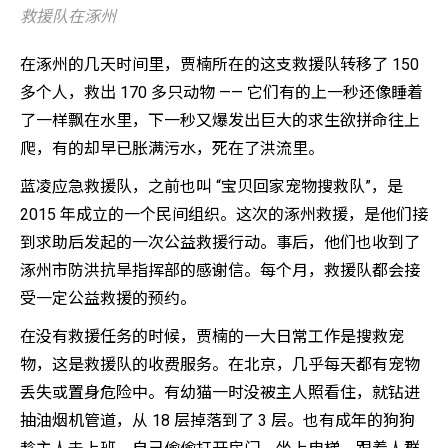
救援队在涿州
在涿州的几天时间里，贾楠所在的这支救援队转移了 150
多个人，救出 170 多只动物 —— 它们有的上一秒还像睡着
了一样飘在水里，下一秒又爆发出巨大的求生欲拼命往上
爬，有的却早已胀满污水，死在了洪流里。
蓝凌应急救援队，之前也叫 “宝贝回家宠物搜救队”，是
2015 年成立的一个民间组织。这次的涿州救援，是他们接
到求助后发起的一次公益救援行动。事后，他们也收到了
涿州市防洪抗旱指挥部的感谢信。每个月，救援队都会接
受一定公益救援的预约。
在没有救援任务的时候，贾楠的一大日常工作是搜救宠
物，这是救援队的收费服务。在北京，几乎每天都有宠物
丢失或置身危险中。有幼猫一时没被主人照看住，就钻进
抽油烟机管道，从 18 层掉落到了 3 层。也有成年的狗狗