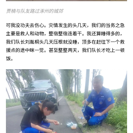
贾楠与队友路过涿州的城郊
可我没功夫去伤心。灾情发生的头几天，我们的当务之急
主要是救人和动物，整宿整宿连着干。我还算睡得多的，
我们队长刘胤桐头几天压根就没睡，顶多在赶往下一个救
援点的途中眯一觉。甚至整整两天，我们队长才吃上一顿
饭。