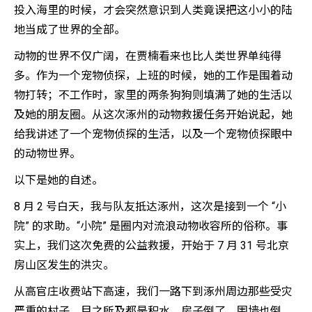
投入海里的时候，才会突然意识到人类竟误把这小小的陆
地当成了世界的全部。
动物的世界不仅广阔，在贾楠看来也比人类世界单纯得
多。作为一个宠物侦探，上班的时候，她的工作是围着动
物打转；不工作时，家里的两条狗狗则填满了她的生活以
及她的朋友圈。从这次涿州的动物救援任务开始说起，她
给我讲述了一个宠物侦探的生活，以及一个宠物侦探眼中
的动物世界。
以下是她的自述。
8 月 2 号白天，我与队友抵达涿州，这次是接到一个 “小
院” 的求助。“小院” 是圈内对流浪动物收容所的俗称。事
实上，我们这次免费的公益救援，开始于 7 月 31 号北京
房山区发生的洪灾。
从高官庄收费站下高速，我们一路下到涿州周边那些受灾
严重的村子，目之所及都是积水，房子倒了，围墙也倒