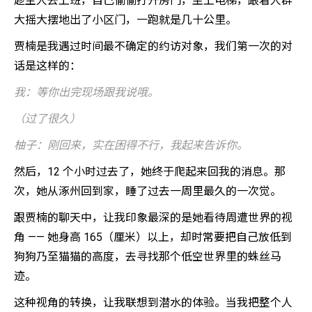
趁主人去上班，自己偷偷打开房门，坐上电梯，跟着人群
大摇大摆地出了小区门，一跑就是几十公里。
贾楠是我遇过时间最不确定的约访对象，我们第一次的对
话是这样的：
我：等你出完现场跟我说哦。
（过了很久）
柚子：刚回来，实在困得不行，我起来告诉你。
然后，12 个小时过去了，她终于爬起来回我的消息。那
次，她从涿州回到家，睡了过去一周里最久的一次觉。
跟贾楠的聊天中，让我印象最深的是她看待周遭世界的视
角 —— 她身高 165（厘米）以上，却时常要把自己放低到
狗狗乃至猫猫的高度，去寻找那个低空世界里的蛛丝马
迹。
这种视角的转换，让我联想到潜水的体验。当我把整个人