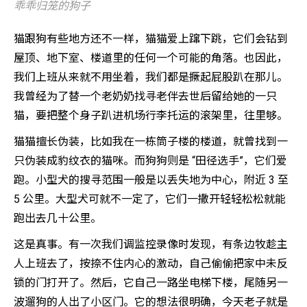
乖乖归笼的狗子
猫跟狗有些地方还不一样，猫猫爱上蹿下跳，它们会钻到
屋顶、地下室、楼道里的任何一个可能的角落。也因此，
我们上班从来就不用坐着，我们都是撅起屁股趴在那儿。
我曾经为了替一个老奶奶找寻老伴去世后留给她的一只
猫，要把整个身子趴进机场行李托运的滚架里，往里够。
猫猫擅长伪装，比如我在一栋筒子楼的楼道，就曾找到一
只伪装成豹纹衣的猫咪。而狗狗则是 “田径选手”，它们爱
跑。小型犬的搜寻范围一般是以丢失地为中心，附近 3 至
5 公里。大型犬可就不一定了，它们一撒开轻轻松松就能
跑出去几十公里。
这是真事。有一次我们调监控录像时发现，有条边牧趁主
人上班去了，按捺不住内心的激动，自己偷偷把家中未反
锁的门打开了。然后，它自己一路坐电梯下楼，尾随另一
波遛狗的人出了小区门。它的想法很明确，今天老子就是