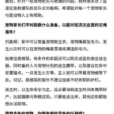
最后，针对一些宠物走失与救援的问题，我特意采访了蓝
凌应急救援队的总队长刘胤桐，希望能对每一个宠物家长
与爱动物人士有帮助。
宠物家长们平时能做什么准备，以面对如洪灾这类的灾难
事件？
刘胤桐：家中可以常备宠物救生衣、宠物嘴套加毛巾，发
生火灾时可以往宠物的嘴套里填充潮湿的毛巾。
如果住高楼层，有条件的家庭还可以购买适宜的高空逃生
器，同时备好人与宠物分别的逃生腰带，以及建议在家中
安置锚点。一旦发生火灾等，主人就可以带着宠物缓降下
去。切记，高楼层的窗外不建议加装不好拆卸的护栏。
逃生时，以生命安全为主，没必要消耗逃生时间来携带财
产，比如猫粮与狗粮这些。只要能逃出来，其他这些都能
想办法取得。
搜救走失的宠物，你都有哪些常备的仪器呢？