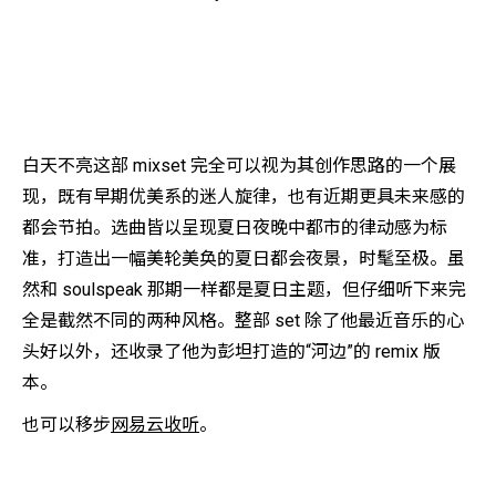
白天不亮这部 mixset 完全可以视为其创作思路的一个展
现，既有早期优美系的迷人旋律，也有近期更具未来感的
都会节拍。选曲皆以呈现夏日夜晚中都市的律动感为标
准，打造出一幅美轮美奂的夏日都会夜景，时髦至极。虽
然和 soulspeak 那期一样都是夏日主题，但仔细听下来完
全是截然不同的两种风格。整部 set 除了他最近音乐的心
头好以外，还收录了他为彭坦打造的“河边”的 remix 版
本。
也可以移步
网易云收听
。