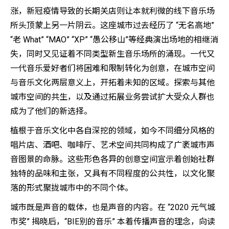
涨，新冠疫情导致的长期关店则让本就利微的线下音乐场
所头顶蒙上另一片阴云。这座城市过去经历了 “无名高地”
“老 What” “MAO” “XP” “愚公移山”等经典演出场地的相继消
失，同时又见证着不同类型新生音乐场所的涌现。一代又
一代音乐爱好者们将困难和限制转化为创意，在城市空间
与音乐文化两层意义上，开拓着未知的区域。探索与其他
城市空间的共生，以及通过拓展业务尝试扩大受众人群也
成为了他们的新选择。
植根于音乐文化中各自深挖的领域，如今不同细分风格的
唱片店、酒吧、咖啡厅、艺术空间共同构成了广袤城市声
音图景的命脉。这些形色各异的创意空间宣示着创始社群
独特的品味和主张，又具有不同程度的公共性，以文化聚
落的形式聚拢城市中的不同个体。
城市既是声音的载体，也是声音的内容。在 “2020 元气城
市奖” 揭晓后，“BIE别的音乐” 本着传播声音的理念，向读