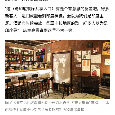
“这（与印度餐厅共享入口）算是个有意思的反差吧，好多
新客人一进门就能看到印度神像，会以为我们是印度主
题。酒馆有时候会放一些亚非拉地区的歌，好多人以为是
印度歌”，店主高震说到这里不禁一笑。
除了《资本论》封面和无处不在的水谷孝（“裸身集会” 主脑），店
内墙壁上贴着不少新老音乐专辑的封面和演出海报