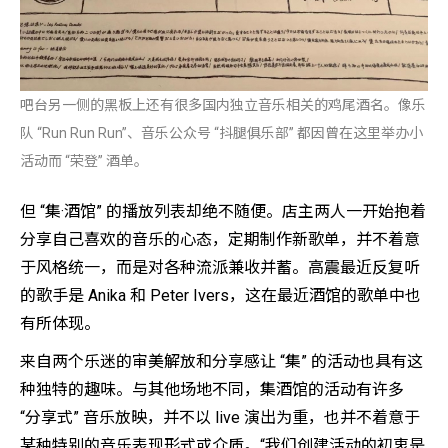
吧台另一侧的黑板上还有很多国内独立音乐相关的鸡尾酒名。像乐
队 “Run Run Run”、音乐公众号 “抖腿俱乐部” 都因曾在这里举办小
活动而 “荣登” 酒单。
但 “集·酒馆” 的播放列表却绝不随便。店主两人一开始抱着
分享自己喜欢的音乐的心态，定期制作新歌单，并不着意
于风格统一，而是对各种流派兼收并蓄。高震最近反复听
的歌手是 Anika 和 Peter Ivers，这在最近酒馆的歌单中也
有所体现。
来自两个乐迷的审美解放和分享感让 “集” 的活动也具有这
种独特的趣味。与其他场地不同，集酒馆的活动有许多
“分享式” 音乐放映，并不以 live 演出为重，也并不着意于
某种特别的音乐表现形式或介质。“我们创建活动的初衷是