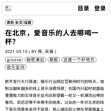
目录
登录
读的
长文/话题
在北京，爱音乐的人去哪喝一
杯？
2021.03.10 | BY
陈, 采薇
|
groove
秘密演出
黑胶
这是一个好地方
音乐空间
数字发行大行其道；娱乐行业顺应互联网时代的特点，炮
制出越来越多的线上音乐消费场景；在国内兴起时就面临
重重阻力的实体音乐空间总盼望着一轮又一轮潮流召唤的
春风，却迟迟等不来寒冬的结束。过去的一年对北京的线
下音乐场景来说并不容易：核心城区的士绅化导致租金上