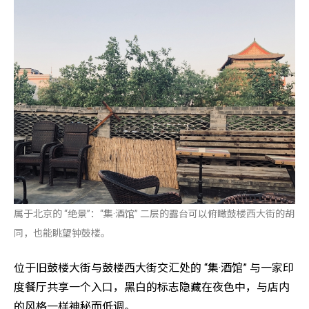
属于北京的 “绝景”：“集·酒馆” 二层的露台可以俯瞰鼓楼西大街的胡
同，也能眺望钟鼓楼。
位于旧鼓楼大街与鼓楼西大街交汇处的 “集·酒馆” 与一家印
度餐厅共享一个入口，黑白的标志隐藏在夜色中，与店内
的风格一样神秘而低调。