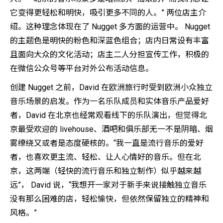
它变得更轻松和明快，吸引更多不同的人。” 两位店主介
绍。这种理念体现在了 Nugget 多方面的运营中。 Nugget
的主题色是明快的粉色和深蓝色组合；店内日常设有丰富
且面向大众的文化活动；店主二人分担宣传工作，积极的
在微信公众号等平台对外公布活动信息。
创建 Nugget 之前，David 在欧洲旅行时受到欧洲小众独立
音乐场景的启发。作为一名乐队成员和实体音乐产品爱好
者，David 在北京也经常观看线下的乐队演出，但觉得北
京最受欢迎的 livehouse、酒吧和俱乐部无一不是阴暗、烟
雾缭绕又或者是态度硬核的。“我一直是流行音乐的爱好
者，也喜欢更主流、轻松、让人心情好的音乐。但在北
京，这两端（轻快的流行音乐和独立制作）似乎越来越
远”， David 说，“我想开一家对于新手来说接触独立音乐
没有那么困难的店，轻松愉快，但依然保留独立的精神和
风格。”