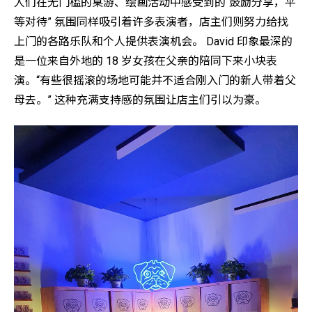
人们在无门槛的桌游、绘画活动中感受到的“鼓励分享，平
等对待” 氛围同样吸引着许多表演者，店主们则努力给找
上门的各路乐队和个人提供表演机会。 David 印象最深的
是一位来自外地的 18 岁女孩在父亲的陪同下来小块表
演。“有些很摇滚的场地可能并不适合刚入门的新人带着父
母去。” 这种充满支持感的氛围让店主们引以为豪。