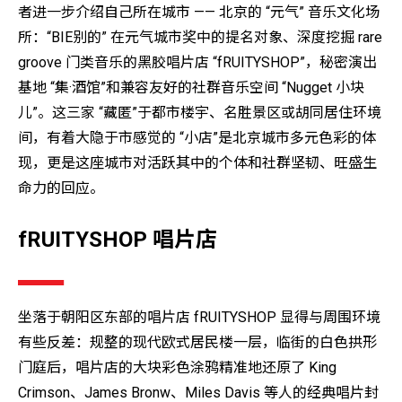
者进一步介绍自己所在城市 —— 北京的 “元气” 音乐文化场
所：“BIE别的” 在元气城市奖中的提名对象、深度挖掘 rare
groove 门类音乐的黑胶唱片店 “fRUITYSHOP”，秘密演出
基地 “集·酒馆”和兼容友好的社群音乐空间 “Nugget 小块
儿”。这三家 “藏匿”于都市楼宇、名胜景区或胡同居住环境
间，有着大隐于市感觉的 “小店”是北京城市多元色彩的体
现，更是这座城市对活跃其中的个体和社群坚韧、旺盛生
命力的回应。
fRUITYSHOP 唱片店
坐落于朝阳区东部的唱片店 fRUITYSHOP 显得与周围环境
有些反差：规整的现代欧式居民楼一层，临街的白色拱形
门庭后，唱片店的大块彩色涂鸦精准地还原了 King
Crimson、James Bronw、Miles Davis 等人的经典唱片封