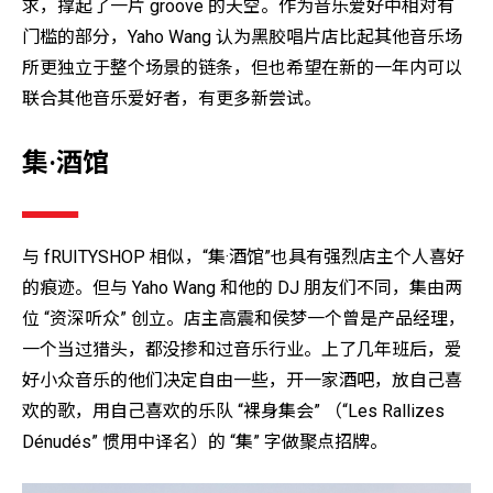
求，撑起了一片 groove 的天空。作为音乐爱好中相对有
门槛的部分，Yaho Wang 认为黑胶唱片店比起其他音乐场
所更独立于整个场景的链条，但也希望在新的一年内可以
联合其他音乐爱好者，有更多新尝试。
集·酒馆
与 fRUITYSHOP 相似，“集·酒馆”也具有强烈店主个人喜好
的痕迹。但与 Yaho Wang 和他的 DJ 朋友们不同，集
由两
位 “资深听众” 创立。店主高震和侯梦一个曾是产品经理，
一个当过猎头，都没掺和过音乐行业。上了几年班后，爱
好小众音乐的他们决定自由一些，开一家酒吧，放自己喜
欢的歌，用自己喜欢的乐队 “裸身集会” （“Les Rallizes
Dénudés” 惯用中译名）的 “集” 字做聚点招牌。