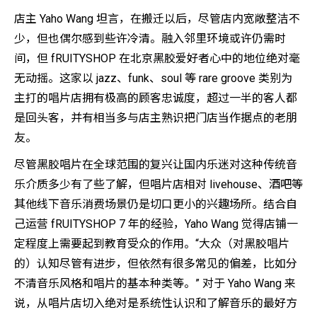
店主 Yaho Wang 坦言，在搬迁以后，尽管店内宽敞整洁不
少，但也偶尔感到些许冷清。融入邻里环境或许仍需时
间，但 fRUITYSHOP 在北京黑胶爱好者心中的地位绝对毫
无动摇。这家以 jazz、funk、soul 等 rare groove 类别为
主打的唱片店拥有极高的顾客忠诚度，超过一半的客人都
是回头客，并有相当多与店主熟识把门店当作据点的老朋
友。
尽管黑胶唱片在全球范围的复兴让国内乐迷对这种传统音
乐介质多少有了些了解，但唱片店相对 livehouse、酒吧等
其他线下音乐消费场景仍是切口更小的兴趣场所。结合自
己运营 fRUITYSHOP 7 年的经验，Yaho Wang 觉得店铺一
定程度上需要起到教育受众的作用。“大众（对黑胶唱片
的）认知尽管有进步，但依然有很多常见的偏差，比如分
不清音乐风格和唱片的基本种类等。” 对于 Yaho Wang 来
说，从唱片店切入绝对是系统性认识和了解音乐的最好方