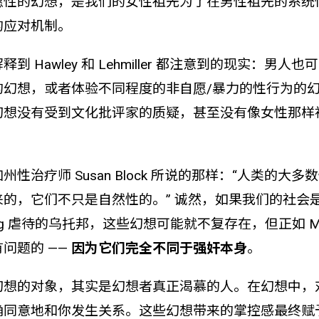
愿性的幻想，是我们的女性祖先为了在男性祖先的系统
的应对机制。
到 Hawley 和 Lehmiller 都注意到的现实：男人
幻想，或者体验不同程度的非自愿/暴力的性行为的幻想。
幻想没有受到文化批评家的质疑，甚至没有像女性那样
性治疗师 Susan Block 所说的那样：“人类的大
的，它们不只是自然性的。” 诚然，如果我们的社会
ing 虐待的乌托邦，这些幻想可能就不复存在，但正如 
问题的 ——
因为它们完全不同于强奸本身
。
幻想的对象，其实是幻想者真正渴慕的人。在幻想中，
确同意地和你发生关系。这些幻想带来的掌控感最终赋