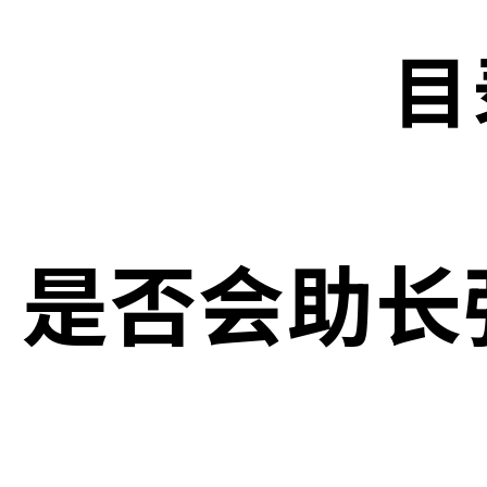
目
，是否会助长