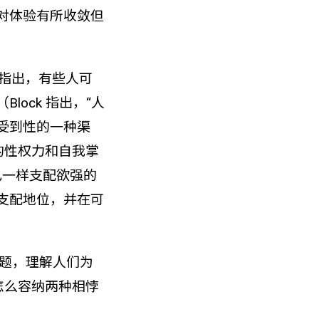
对体验有所收敛但
指出，有些人可
ock 指出，“人
受到性的一种渠
的性权力和自我掌
己一样支配欲强的
支配地位，并在可
个课题，理解人们为
怎么容纳两种相悖