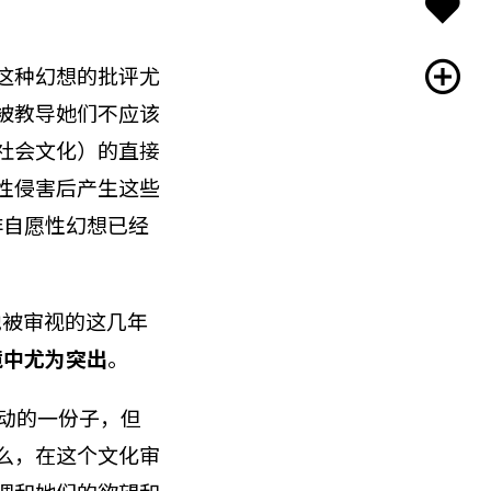
这种幻想的批评尤
被教导她们不应该
的社会文化）的直接
性侵害后产生这些
非自愿性幻想已经
地被审视的这几年
境中尤为突出
。
运动的一份子，但
么，在这个文化审