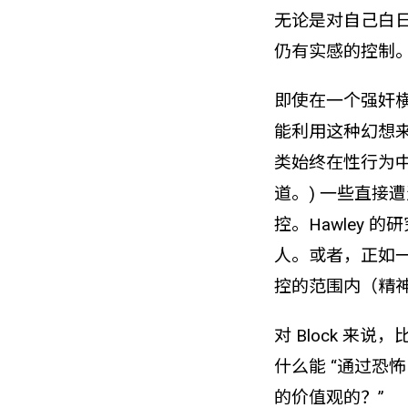
无论是对自己白
仍有实感的控制
即使在一个强奸
能利用这种幻想来
类始终在性行为
道。) 一些直接
控。Hawley
人。或者，正如
控的范围内（精
对 Block 来
什么能 “通过恐
的价值观的？”