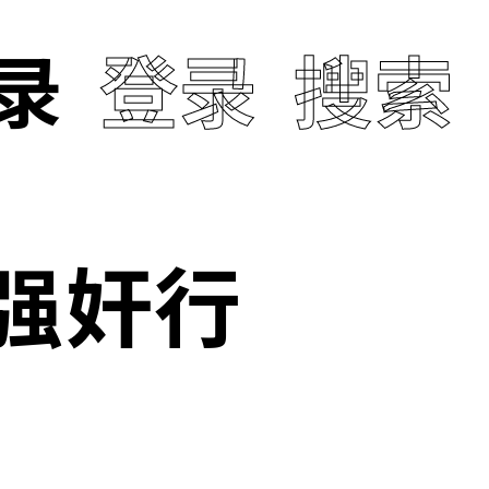
录
登录
搜索
强奸行