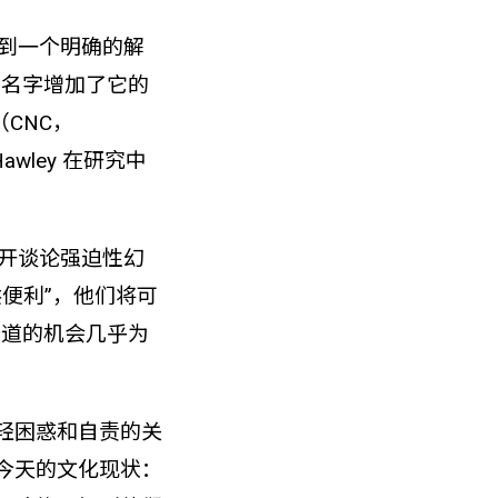
得到一个明确的解
的名字增加了它的
CNC，
awley 在研究中
开谈论强迫性幻
供便利”，他们将可
公道的机会几乎为
轻困惑和自责的关
今天的文化现状：