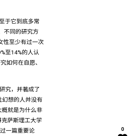
。至于它到底多常
、不同的研究方
女性至少有过一次
%至14%的人认
研究如何在自愿、
行了研究，并著成了
性幻想的人并没有
大概就是为什么非
。得克萨斯理工大学
0
发表过一篇重要论