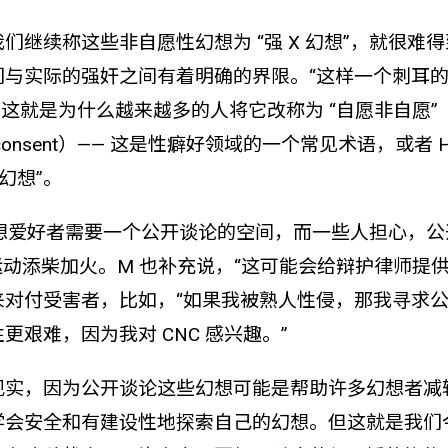
们继续称这些非自愿性幻想为 “强 X 幻想”，就很难
们与实际的强奸之间有着明确的界限。“这样一个刺耳
说。这就是为什么越来越多的人将它改称为 “自愿非自愿”（
non-consent）—— 这是性癖好领域的一个常见术语，或者 H
幻想”。
幻想爱好者需要一个公开谈论的空间，而一些人担心，公
” 运动添柴加火。M 也补充说，“这可能会给辩护律师提
来对付受害者，比如，“如果我被熟人性侵，那我寻求
更艰难，因为我对 CNC 感兴趣。”
现实，因为公开谈论这些幻想可能是帮助许多幻想者减
学会安全和有建设性地探索自己的幻想。但这就是我们