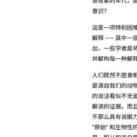
查收紧的年代，
意识？
这是一项特别困
解释 —— 其中一
出，一些学者是
并解构每一种解
人们既然不愿意
是源自我们的动物
的说法看似不无道
解读的证据。而
不那么具有说服力
“原始” 和生物