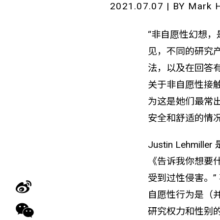
2021.07.07 | BY
Mark 
“非自愿性幻想，
见，不同的研究
法，以及在回答
关于非自愿性接触
为这是她们最常出
安全和舒适的情
Justin Le
《告诉我你想要什
受到过性侵害。”
自愿性行为是（并
研究权力和性别的教