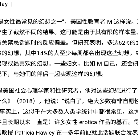
Hay
|
是女性最常见的幻想之一”，美国性教育者 M 这样说
产生了截然不同的结果。这可能是由于其有限的样本量
有关禁忌话题时的反应偏差。但研究表明，多达62%的
的幻想，其中14%的人至少每周都会出现这些幻想，9
现或最喜欢的幻想。一些妇女，比如 M 自己，还会
况下，与她们的伴侣一起实现这样的幻想。
hmiller 是美国社会心理学家和性研究者，他对这些幻想进
么》（2018）。他说：“说白了，绝大多数有非自愿
 事实上，这似乎在大多数人类学统计中都很常见，这
且长期以来一直是）许多女性 erotica 作品的基石
授 Patricia Hawley 在十多年前便就此话题联合