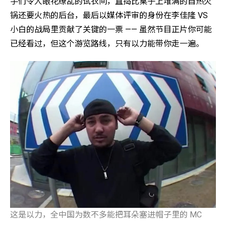
手们令人眼花缭乱的试衣间，直捣比桌子上堆满的自热火
锅还要火热的后台，最后以媒体评审的身份在李佳隆 VS
小白的战局里贡献了关键的一票 —— 虽然节目正片你可能
已经看过，但这个游览路线，只有以力能带你走一遍。
这是以力，全中国为数不多能把耳朵塞进帽子里的 MC