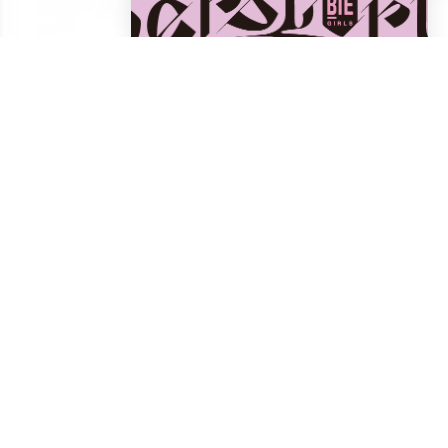
「Herstory Project」
令失落的女性重回历
史，咱们每个女的都得
做点什么